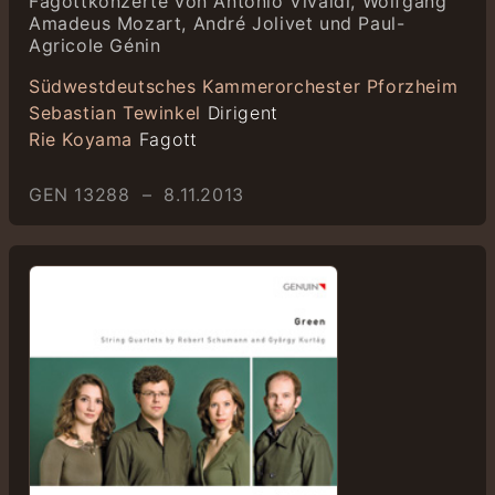
Fagottkonzerte von Antonio Vivaldi, Wolfgang
Amadeus Mozart, André Jolivet und Paul-
Agricole Génin
Südwestdeutsches Kammerorchester Pforzheim
Sebastian Tewinkel
Dirigent
Rie Koyama
Fagott
GEN 13288 – 8.11.2013