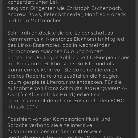
konzertiert unter Lei-
tung von Dirigenten wie Christoph Eschenbach,
Andrew Davis, Peter Schneider, Manfred Honeck
und Ingo Metzmacher.
Sehr früh entdeckte sie die Leidenschaft zur
Kammermusik. Konstanze Eickhorst ist Mitglied
des Linos-Ensembles, das in wechselnden
Formationen zwischen Duo und Nonett
konzertiert. Es liegen zahlreiche CD-Einspielungen
mit Konstanze Eickhorst als Solistin und als
Kammermusikerin vor. Sie dokumentieren ein
breites Repertoire und zusätzlich die Neugier,
kaum gespielte Literatur zu entdecken. Für die
Aufnahme von Franz Schmidts
Klavierquintett A-
Dur
(für Klavier linke Hand) erhielt sie
gemeinsam mit dem Linos Ensemble den ECHO
Klassik 2017.
Fasziniert von der Kombination Musik und
Sprache verband sie eine intensive
Zusammenarbeit mit dem mittlerweile
verstorbenen Schauspieler Karl Michael Vogler.