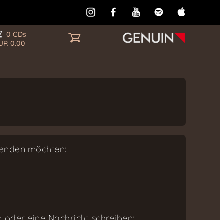
0 CDs
UR 0.00
senden möchten:
n oder eine Nachricht schreiben: