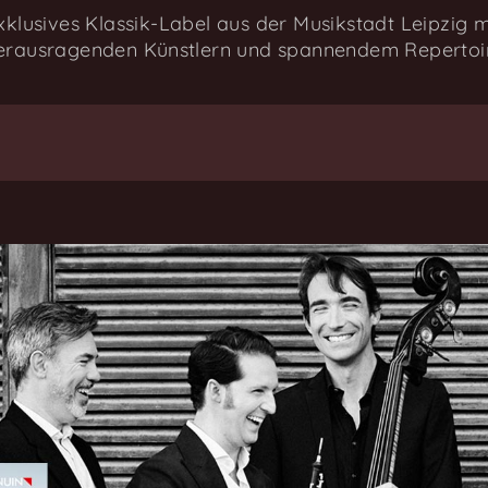
xklusives Klassik-Label aus der Musikstadt Leipzig m
erausragenden Künstlern und spannendem Repertoi
one als eines der besten neuen Klassikaufnahmen