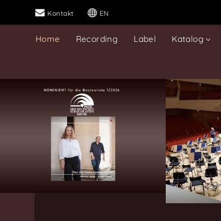
Kontakt
EN
Home
Recording
Label
Katalog
GENUIN
–
Das
Klassik-
Tonstudio
und
Tonmeister-