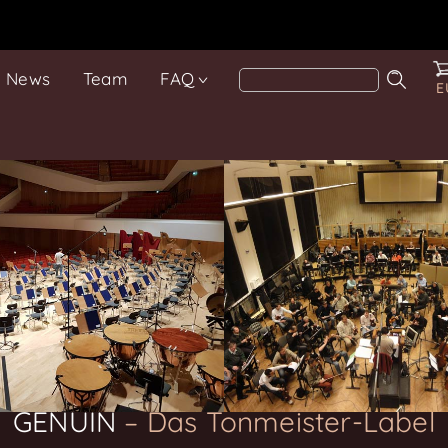
News
Team
FAQ
E
GENUIN
– Das Klassik-Tonstudio
Preisgekrönte Klassik- und Filmmusik-Aufnahmen in
Deutschland, Europa und der Welt
GENUIN
– Das Tonmeister-Label