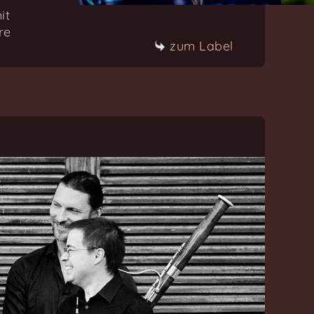
it
re
zum Label
 geehrt
zu den News
zum Katalog