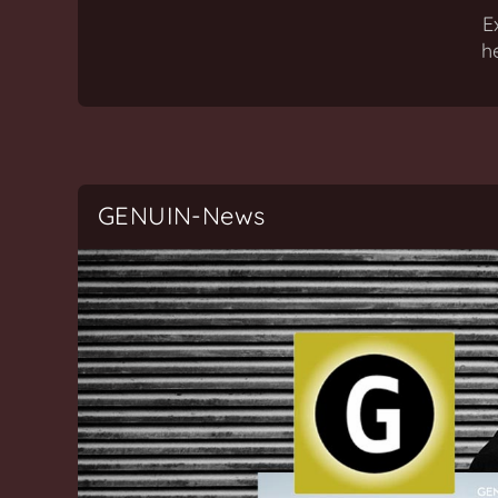
Label
E
aus
h
Leipzig
GENUIN-News
Das Album "ZELENKA" wurde von Gramoph
Neuerscheinungen
August 2026