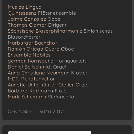
Musica Lingua
Quintessenz
Flötenensemble
Jaime González
Oboe
Thomas Clamor
Dirigent
Sächsische Bläserphilharmonie
Sinfonisches
Blasorchester
Marburger Bachchor
Ramón Ortega Quero
Oboe
Ensemble Nobiles
german hornsound
Hornquartett
Daniel Beilschmidt
Orgel
Anna Christiane Neumann
Klavier
MDR-Rundfunkchor
Annette Unternährer-Gfeller
Orgel
Barbara Kortmann
Flöte
Mark Schumann
Violoncello
GEN 17487 – 30.10.2017