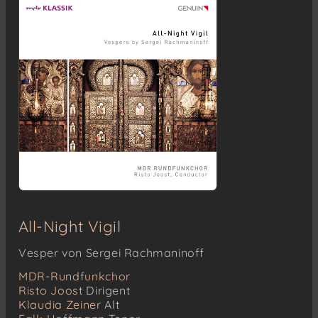
All-Night Vigil
Vesper von Sergei Rachmaninoff
MDR-Rundfunkchor
Risto Joost
Dirigent
Klaudia Zeiner
Alt