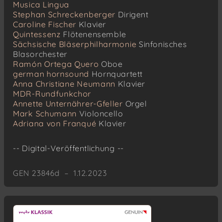
Musica Lingua
Stephan Schreckenberger
Dirigent
Caroline Fischer
Klavier
Quintessenz
Flötenensemble
Sächsische Bläserphilharmonie
Sinfonisches
Blasorchester
Ramón Ortega Quero
Oboe
german hornsound
Hornquartett
Anna Christiane Neumann
Klavier
MDR-Rundfunkchor
Annette Unternährer-Gfeller
Orgel
Mark Schumann
Violoncello
Adriana von Franqué
Klavier
-- Digital-Veröffentlichung --
GEN 23846d – 1.12.2023