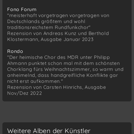
Eduard Ebel (1839–1905)
Fono Forum
Leise rieselt der Schnee
"meisterhaft vorgetragen vorgetragen von
Deutschlands größtem und wohl
Beuttners Gesangbuch
traditionsreichstem Rundfunkchor"
Unser Lieben Frauen Traum (um 1602)
Rezension von Andreas Kunz und Berthold
Schlesisches Volkslied
Klostermann, Ausgabe Januar 2023
Süßer die Glocken nie klingen
Rondo
Trond Kverno (*1945)
"Der heimische Chor des MDR unter Philipp
Ave Maris Stella (1976)
Ahmann punktet schon mal mit dem schönsten
Chorklang fürs Weihnachtszimmer, so warm und
Anton Reinthaler (*1950)
anheimelnd, dass handgreifliche Konflikte gar
In diesen dunklen Tagen (1991)
nicht erst aufkommen."
Rezension von Carsten Hinrichs, Ausgabe
traditionell
Nov/Dez 2022
O Tannenbaum, du trägst ein’ grünen Zweig
(1812)
Franz Biebl (1906–2001)
Ave Maria (1964)
Josep Ollé i Sabaté (*1987)
Weitere Alben der Künstler