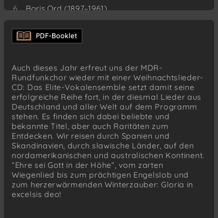
Boris Ord (1897–1961)
Adam lay ybounden
Max Reger (1873–1916)
Mariä Wiegenlied (1912), op. 76 Nr. 52
Erhard Mauersberger (1903–1982)
Auch dieses Jahr erfreut uns der MDR-
Weihnacht (1974)
Rundfunkchor wieder mit einer Weihnachtslieder-
CD: Das Elite-Vokalensemble setzt damit seine
aus Ostpolen
erfolgreiche Reihe fort, in der diesmal Lieder aus
Do szopy hej, pasterze (Anfang 20. Jhd.)
Deutschland und aller Welt auf dem Programm
stehen. Es finden sich dabei beliebte und
Alice Tegnér (1864–1943)
bekannte Titel, aber auch Raritäten zum
Gläns över sjö och strand (1893)
Entdecken. Wir reisen durch Spanien und
vermutl. Dirk Janszoon Sweelinck (1591–1652)
Skandinavien, durch slawische Länder, auf den
O Kerstnacht schoner dan de dagen
nordamerikanischen und australischen Kontinent.
“Ehre sei Gott in der Höhe”, vom zarten
aus Frankreich
Wiegenlied bis zum prächtigen Engelslob und
Le petit Jésus (19. Jhd.)
zum herzerwärmenden Winterzauber: Gloria in
excelsis deo!
Kent Carlson (*1971)
The Magic of Winter (2016)