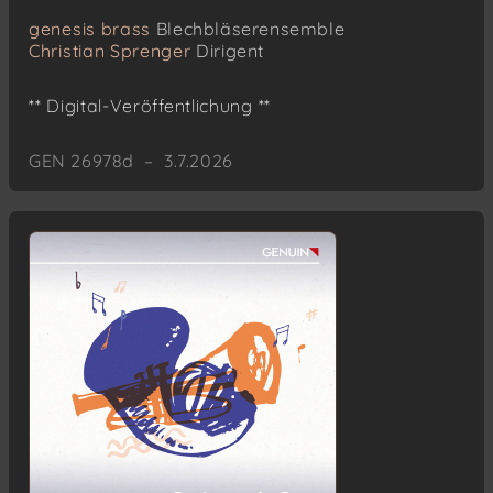
genesis brass
Blechbläserensemble
Christian Sprenger
Dirigent
** Digital-Veröffentlichung **
GEN 26978d – 3.7.2026