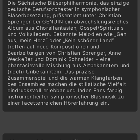
Die Sächsische Bläserphilharmonie, das einzige
Christian Sprenger; Anton Wilhelm von
deutsche Berufsorchester in symphonischer
Zuccalmaglio
Bläserbesetzung, präsentiert unter Christian
Kein schöner Land
Sprenger bei GENUIN ein abwechslungsreiches
Album aus Choralfantasien, Gospel/Spirituals
Anne Weckeßer
und Volksliedern. Bekannte Melodien wie „Geh
Rückblick
aus, mein Herz“ oder „Kein schöner Land“
Christian Sprenger
treffen auf neue Kompositionen und
Looking back the years
Bearbeitungen von Christian Sprenger, Anne
Weckeßer und Dominik Schneider – eine
Christian Sprenger
phantasievolle Mischung aus Altbekanntem und
Rise and shine!
(noch) Unbekanntem. Das präzise
Zusammenspiel und die warmen Klangfarben
Anne Weckeßer; Spiritual
des Ensembles machen die stilistische Vielfalt
Oh, by an' by
eindrucksvoll erlebbar und laden Fans farbig
instrumentierter symphonischer Blasmusik zu
Christian Sprenger; Spiritual
einer facettenreichen Hörerfahrung ein.
Comin’ for to carry me home (Swing low,
sweet chariot)
Christian Sprenger; Traditional
Le-lo-la (Un poquito cantas)
Christian Sprenger; Anne Weckeßer; Johann