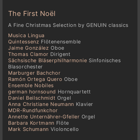
The First Noël
A Fine Christmas Selection by GENUIN classics
Musica Lingua
Quintessenz
Flötenensemble
Jaime González
Oboe
Thomas Clamor
Dirigent
Sächsische Bläserphilharmonie
Sinfonisches
Blasorchester
Marburger Bachchor
Ramón Ortega Quero
Oboe
Ensemble Nobiles
german hornsound
Hornquartett
Daniel Beilschmidt
Orgel
Anna Christiane Neumann
Klavier
MDR-Rundfunkchor
Annette Unternährer-Gfeller
Orgel
Barbara Kortmann
Flöte
Mark Schumann
Violoncello