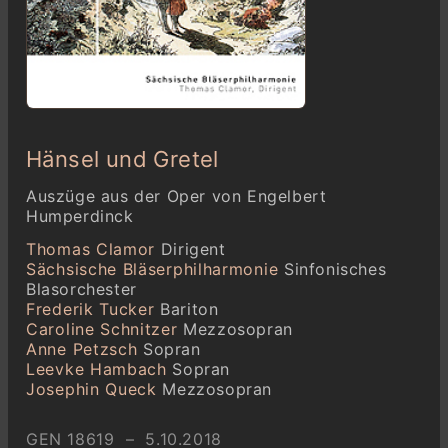
Hänsel und Gretel
Auszüge aus der Oper von Engelbert
Humperdinck
Thomas Clamor
Dirigent
Sächsische Bläserphilharmonie
Sinfonisches
Blasorchester
Frederik Tucker
Bariton
Caroline Schnitzer
Mezzosopran
Anne Petzsch
Sopran
Leevke Hambach
Sopran
Josephin Queck
Mezzosopran
GEN 18619 – 5.10.2018