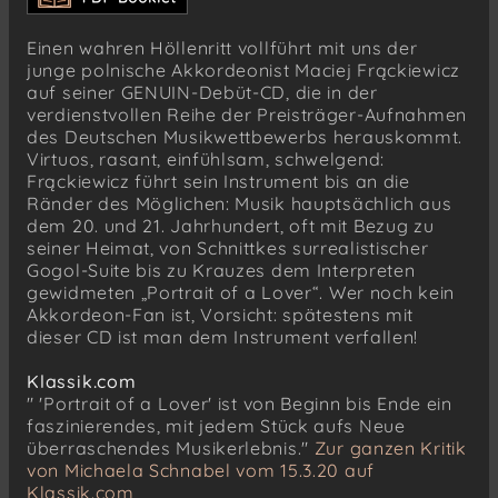
No. 4 - Andantino
No. 5 - Allegro marciale
Einen wahren Höllenritt vollführt mit uns der
junge polnische Akkordeonist Maciej Frąckiewicz
Jean-Philippe Rameau (1683–1764)
auf seiner GENUIN-Debüt-CD, die in der
Cinquième Suite from Nouvelles Suites de
verdienstvollen Reihe der Preisträger-Aufnahmen
Pièces de Clavecin (v. 1728)
des Deutschen Musikwettbewerbs herauskommt.
L’ Entretien des Muses
Virtuos, rasant, einfühlsam, schwelgend:
La Poule
Frąckiewicz führt sein Instrument bis an die
Ränder des Möglichen: Musik hauptsächlich aus
Mikolaj Majkusiak (*1983)
dem 20. und 21. Jahrhundert, oft mit Bezug zu
Dyad (2016) for Accordion · World Premiere
seiner Heimat, von Schnittkes surrealistischer
Recording
Gogol-Suite bis zu Krauzes dem Interpreten
Largo
gewidmeten „Portrait of a Lover“. Wer noch kein
Akkordeon-Fan ist, Vorsicht: spätestens mit
Astor Piazzolla (1921–1992)
dieser CD ist man dem Instrument verfallen!
Flora’s Game from 3 Preludes (1987)
Lento, tempo di milonga
Klassik.com
Zygmunt Krauze (*1938)
" 'Portrait of a Lover' ist von Beginn bis Ende ein
Portret kochanki – Portrait of a Lover (2018)
faszinierendes, mit jedem Stück aufs Neue
überraschendes Musikerlebnis."
Zur ganzen Kritik
von Michaela Schnabel vom 15.3.20 auf
Klassik.com