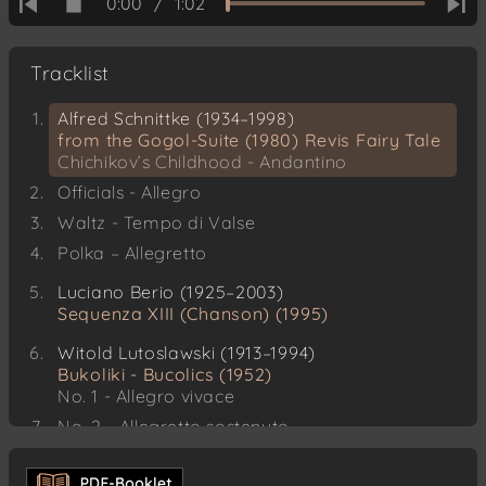
0:00
/
1:02
Tracklist
Alfred Schnittke (1934–1998)
from the Gogol-Suite (1980) Revis Fairy Tale
Chichikov’s Childhood - Andantino
Officials - Allegro
Waltz - Tempo di Valse
Polka – Allegretto
Luciano Berio (1925–2003)
Sequenza XIII (Chanson) (1995)
Witold Lutoslawski (1913–1994)
Bukoliki - Bucolics (1952)
No. 1 - Allegro vivace
No. 2 - Allegretto sostenuto
No. 3 - Allegro molto