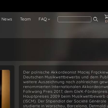
News
Team
FAQ
E
Der polnische Akkordeonist Maciej Frąckiew
Deutschen Musikwettbewerbs und dem Publik
weitere Auszeichnung nach zahlreichen g
renommierten Internationalen Akkordeonwet
Folkwang Preis 2017, dem GWK-Förderpreis 
Hauptpreises 2009 beim Musikwettbewerb de
(ISCM). Der Stipendiat der Société Généra
studierte in Warschau, Barcelona, Detmold 