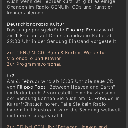
Auch wenn der Februar kurz ist, gibt es einige
Chancen im Radio GENUIN-CDs und Künstler
kennenzulernen:
Deutschlandradio Kultur
Das junge preisgekrönte
Duo Arp Frantz
wird
am
1. Februar
auf Deutschlandradio Kultur ab
22:00 Uhr in der Sendung Einstand vorgestellt.
Zur GENUIN-CD: Bach & Kurtág. Werke für
Violoncello und Klavier
Zur Programmvorschau
hr2
Am
6. Februar
wird ab 13:05 Uhr die neue CD
von
Filippo Faes
"Between Heaven and Earth"
im Radio bei hr2 vorgestellt. Eine Kurzfassung
der Sendung können Sie auch am
10. Februar
im
Kulturfrühstück hören. Falls Sie kein Radio
haben: Im Livestream wird die Sendung weltweit
im Internet ausgestrahlt.
Zur CD bei GENUIN: "Between Heaven and