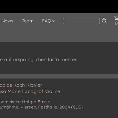
News
Team
FAQ
E
te auf ursprünglichen Instrumenten
obias Koch
Klavier
isa Marie Landgraf
Violine
onmeister:
Holger Busse
ufnahme: Viersen, Festhalle, 2004 (CD3)