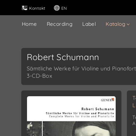
Kontakt
EN
Home
Recording
Label
Katalog
Robert Schumann
Sämtliche Werke für Violine und Pianofor
3-CD-Box
T
L
T
A