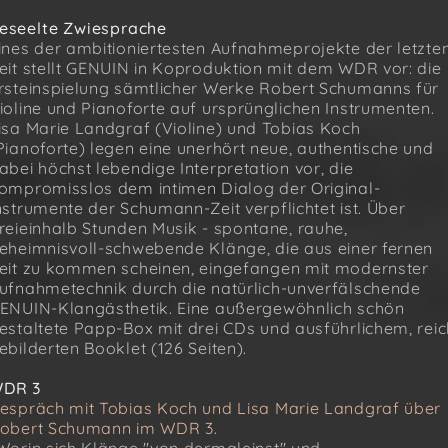
eseelte Zwiesprache
ines der ambitioniertesten Aufnahmeprojekte der letzte
eit stellt GENUIN in Koproduktion mit dem WDR vor: die
rsteinspielung sämtlicher Werke Robert Schumanns für
ioline und Pianoforte auf ursprünglichen Instrumenten.
isa Marie Landgraf (Violine) und Tobias Koch
Pianoforte) legen eine unerhört neue, authentische und
abei höchst lebendige Interpretation vor, die
ompromisslos dem intimen Dialog der Original-
nstrumente der Schumann-Zeit verpflichtet ist. Über
reieinhalb Stunden Musik - spontane, rauhe,
eheimnisvoll-schwebende Klänge, die aus einer fernen
eit zu kommen scheinen, eingefangen mit modernster
ufnahmetechnik durch die natürlich-unverfälschende
ENUIN-Klangästhetik. Eine außergewöhnlich schön
estaltete Papp-Box mit drei CDs und ausführlichem, reic
ebilderten Booklet (126 Seiten).
DR 3
espräch mit Tobias Koch und Lisa Marie Landgraf über
obert Schumann im WDR 3.