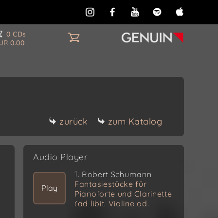
0 CDs
UR 0.00
zurück
zum Katalog
Audio Player
1.
Robert Schumann
Fantasiestücke für
Play
Pianoforte und Clarinette
(ad libit. Violine od.
Violoncell) Op. 73