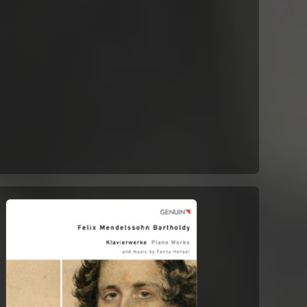
Ziemlich langsam (Kurz und
energisch) - Lebhaft
Sehr lebhaft
Leise, einfach
Bewegt
Robert Schumann
Dritte Sonate für Violine und
Pianoforte
Ziemlich langsam
Intermezzo. bewegt, doch nicht
zu schnell
Scherzo. Lebhaft
Finale. Markirtes, ziemlich
lebhaftes Tempo
Albert Dietrich,Robert
Schumann,Johannes Brahms
F.A.E. Sonate
Allegro (Dietrich)