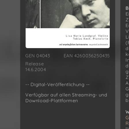
B
E
Z
E
V
L
(
d
k
GEN 04043
EAN 4260036250435
I
Release
d
14.6.2004
g
Z
A
-- Digital-Veröffentlichung --
G
g
Verfügbar auf allen Streaming- und
b
Download-Plattformen
W
G
R