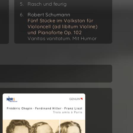
Rasch und feurig
Robert Schumann
Fünf Stücke im Volkston für
Violoncell (ad libitum Violine)
und Pianoforte Op. 102
Vanitas vanitatum. Mit Humor
Langsam
Nicht schnell, mit viel Ton zu
spielen
Nicht zu rasch
Stark und markirt
Robert Schumann
Drei Romanzen für Hoboe ad
libitum Violine mit Begleitung
des Pianoforte Op. 94
Nicht zu schnell
Einfach, innig
Nicht schnell