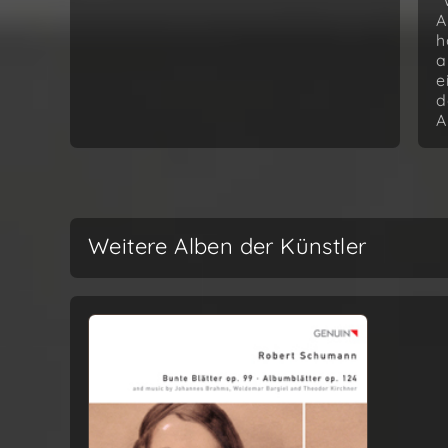
"
A
h
a
e
d
A
Weitere Alben der Künstler