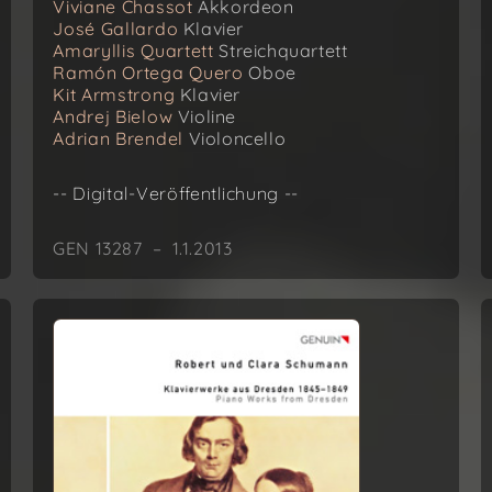
Viviane Chassot
Akkordeon
José Gallardo
Klavier
Amaryllis Quartett
Streichquartett
Ramón Ortega Quero
Oboe
Kit Armstrong
Klavier
Andrej Bielow
Violine
Adrian Brendel
Violoncello
-- Digital-Veröffentlichung --
GEN 13287 – 1.1.2013