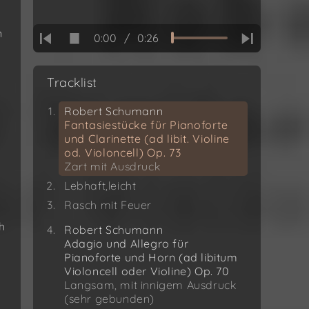
Zart mit Ausdruck
n
0:00
/
0:26
Tracklist
Robert Schumann
Fantasiestücke für Pianoforte
und Clarinette (ad libit. Violine
od. Violoncell) Op. 73
Zart mit Ausdruck
Lebhaft,leicht
Rasch mit Feuer
h
Robert Schumann
Adagio und Allegro für
Pianoforte und Horn (ad libitum
Violoncell oder Violine) Op. 70
Langsam, mit innigem Ausdruck
(sehr gebunden)