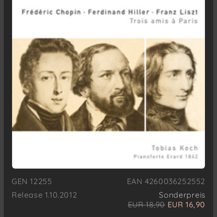
GEN 12255
EAN 4260036252552
Release 1.10.2012
Sonderpreis
EUR 18,90
EUR 16,90