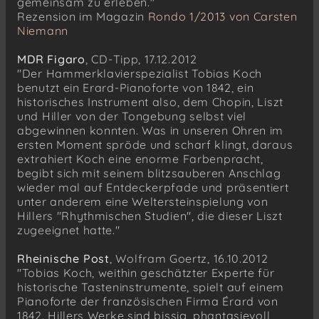
gemeinsam zu erleben."
Rezension im Magazin
Rondo 1/2013 von Carsten
Niemann
MDR Figaro
, CD-Tipp, 17.12.2012
"Der Hammerklavierspezialist Tobias Koch
benutzt ein Erard-Pianoforte von 1842, ein
historisches Instrument also, dem Chopin, Liszt
und Hiller von der Tongebung selbst viel
abgewinnen konnten. Was in unseren Ohren im
ersten Moment spröde und scharf klingt, daraus
extrahiert Koch eine enorme Farbenpracht,
begibt sich mit seinem blitzsauberen Anschlag
wieder mal auf Entdeckerpfade und präsentiert
unter anderem eine Weltersteinspielung von
Hillers "Rhythmischen Studien", die dieser Liszt
zugeeignet hatte."
Rheinische Post
, Wolfram Goertz, 16.10.2012
"Tobias Koch, weithin geschätzter Experte für
historische Tasteninstrumente, spielt auf einem
Pianoforte der französischen Firma Érard von
1842. Hillers Werke sind bissig, phantasievoll,