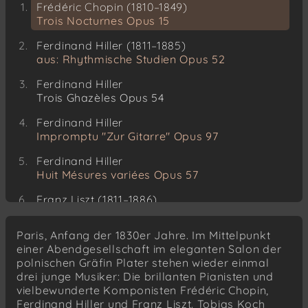
Frédéric Chopin (1810–1849)
Trois Nocturnes Opus 15
Ferdinand Hiller (1811–1885)
aus: Rhythmische Studien Opus 52
Ferdinand Hiller
Trois Ghazèles Opus 54
Ferdinand Hiller
Impromptu "Zur Gitarre" Opus 97
Ferdinand Hiller
Huit Mésures variées Opus 57
Franz Liszt (1811–1886)
Apparitions S155/R11
Paris, Anfang der 1830er Jahre. Im Mittelpunkt
Franz Liszt
einer Abendgesellschaft im eleganten Salon der
Harmonies poétiques et religieuses S154/R13
polnischen Gräfin Plater stehen wieder einmal
drei junge Musiker: Die brillanten Pianisten und
vielbewunderte Komponisten Frédéric Chopin,
Ferdinand Hiller und Franz Liszt. Tobias Koch