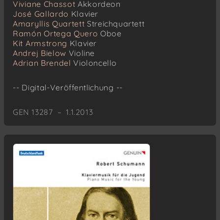
Viviane Chassot
Akkordeon
José Gallardo
Klavier
Amaryllis Quartett
Streichquartett
Ramón Ortega Quero
Oboe
Kit Armstrong
Klavier
Andrej Bielow
Violine
Adrian Brendel
Violoncello
-- Digital-Veröffentlichung --
GEN 13287 – 1.1.2013