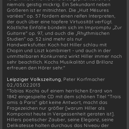
niemals geistig mickrig. Ein Sekundant neben
Größeren ist er mitnichten. Die „Huit Mésures
variées" op. 57 fordern einen reifen Interpreten,
der auch über eine tapfere Virtuosität verfügt.
Köstliche Einfälle bündeln sich im Impromptu „Zur
Guitarre" op. 97, und auch die „Rhythmischen
Studien" op. 52 sind mehr als nur
Handwerksfutter. Koch hat Hiller schlau mit
Chopin und Liszt kombiniert - und auch in der
unmittelbaren Konkurrenz wirkt Hiller immer noch
sehr beachtlich. Kochs Musikalität und Brillanz
erfreuen den Hörer sehr."
Leipziger Volkszeitung
, Peter Korfmacher
02./03.02.2013
"Tobias Kochs auf einem herrlichen Erard von
1842 eingespielte CD mit dem schönen Titel "Trois
amis à Paris" gibt keine Antwort, macht das
Fragezeichen nur größer [warum Hiller als
Komponist heute in Vergessenheit geraten ist].
Hillers poetischer Zauber, seine Eleganz, seine
Delikatesse halten durchaus das Niveau der