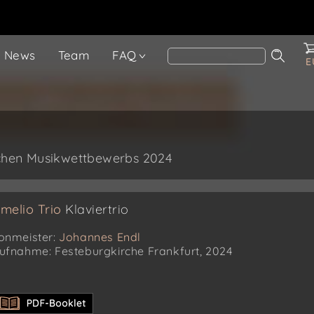
News
Team
FAQ
E
chen Musikwettbewerbs 2024
melio Trio
Klaviertrio
onmeister:
Johannes Endl
ufnahme: Festeburgkirche Frankfurt, 2024