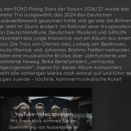
u den ECHO Rising Stars der Saison 2026/27 wurde das
melio Trio ausgewählt, das 2024 den Deutschen
usikwettbewerb gewonnen hatte und gerade die Bühne
er Welt im Sturm erobert. Im Rahmen einer Kooperation
on Deutschlandfunk, Deutschem Musikrat und GENUIN
räsentiert das junge Klaviertrio nun ein Album aus eine
uss: Die Trios von Charles Ives, Ludwig van Beethoven,
rsula Mamlok und Johannes Brahms fließen ineinander,
ilden eine musikalische Brücke über Jahrhunderte und
ontinente hinweg. Birke Bertelsmeiers „vertrautes
ngezogensein“, eigens für dieses Album komponiert,
reift alle vorherigen Werke noch einmal auf und führt d
ogen zuende – höchste, kammermusikalische Kunst!
YouTube-Video anzeigen
YouTube-Video anzeigen
Mit Ihrem Klick stimmen Sie der
Mit Ihrem Klick stimmen Sie der
Übermittlung von Nutzerdaten an
Übermittlung von Nutzerdaten an