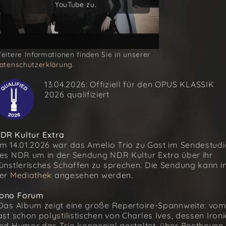
YouTube zu.
YouTube zu.
eitere Informationen finden Sie in unserer
atenschutzerklärung.
13.04.2026: Offiziell für den OPUS KLASSIK
2026 qualifiziert
DR Kultur Extra
m 14.01.2026 war das Amelio Trio zu Gast im Sendestudi
es NDR um in der Sendung NDR Kultur Extra über ihr
ünstlerisches Schaffen zu sprechen. Die Sendung kann i
er
Mediathek
angesehen werden.
ono Forum
Das Album zeigt eine große Repertoire-Spannweite: vo
ast schon polystilistischen von Charles Ives, dessen Ironi
nd Humor das Trio kongenial gestaltet, über Beethoven