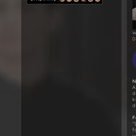
W
D
N
A
d
k
d
F
"
f
u