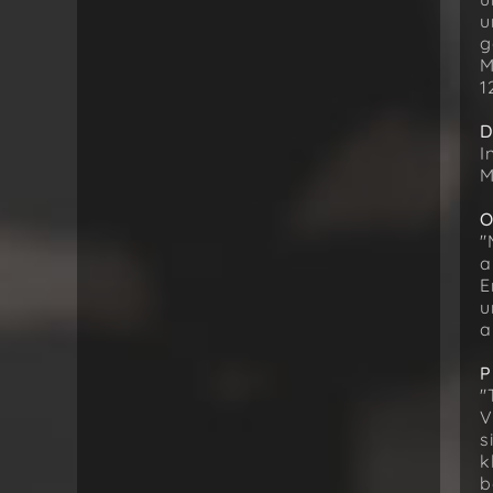
u
g
M
1
D
I
M
O
"
a
E
u
a
P
"
V
s
k
b