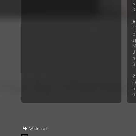
S
0
A
"
b
s
M
J
h
ü
Z
D
u
d
Widerruf