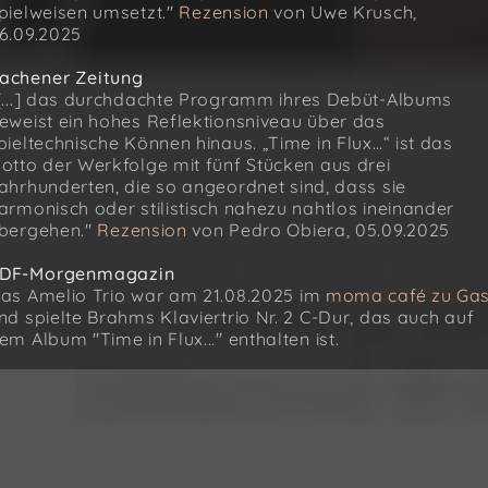
pielweisen umsetzt."
Rezension
von Uwe Krusch,
6.09.2025
achener Zeitung
[...] das durchdachte Programm ihres Debüt-Albums
eweist ein hohes Reflektionsniveau über das
pieltechnische Können hinaus. „Time in Flux…“ ist das
otto der Werkfolge mit fünf Stücken aus drei
ahrhunderten, die so angeordnet sind, dass sie
armonisch oder stilistisch nahezu nahtlos ineinander
bergehen."
Rezension
von Pedro Obiera, 05.09.2025
DF-Morgenmagazin
as Amelio Trio war am 21.08.2025 im
moma café zu Gas
nd spielte Brahms Klaviertrio Nr. 2 C-Dur, das auch auf
em Album "Time in Flux..." enthalten ist.