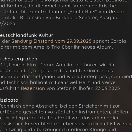
nd Brahms, die die Amelios mit Verve und Frische
estalten, bis zum freitonalen „Panta Rhei“ von Ursula
amlok." Rezension von Burkhard Schäfer, Ausgabe
2/2025
eutschlandfunk Kultur
n der
Sendung Einstand vom 29.09.2025
spricht Carola
alter mit dem Amelio Trio über ihr neues Album.
rchestergraben
Mit „Time In Flux …“ vom Amelio Trio hören wir ein
ufstrebendes, begeisterndes und faszinierendes
nsemble, das zielgenau und wohlüberlegt programmier
nd technisch brilliant mit sehr viel Herz und Verve
usführt!"
Rezension
von Stefan Pillhofer, 23.09.2025
izzicato
Technisch ohne Abstriche, bei den Streichern mit zur
erfügung gestellten vorzüglichen Instrumenten, stellen
ie ihr interpretatorisches Profil vor, dass dem edlen
lassischen Ensembleklang ebenso verpflichtet ist wie es
ereitwillig und überzeugend moderne Klänge und