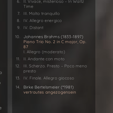
II. Vivace, misterioso – In Waltz
Time
III. Molto tranquillo
IV. Allegro energico
IV. Distant
Johannes Brahms (1833–1897)
Piano Trio No. 2 in C major, Op.
87
I. Allegro (moderato)
II. Andante con moto
III. Scherzo. Presto – Poco meno
presto
o
IV. Finale. Allegro giocoso
n
Birke Bertelsmeier (*1981)
vertrautes angezogensein
m
e