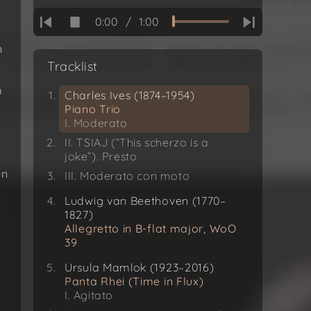
0:00
/
1:00
n
Tracklist
m
Charles Ives (1874–1954)
Piano Trio
I. Moderato
II. TSIAJ (“This scherzo is a
joke”). Presto
en
III. Moderato con moto
Ludwig van Beethoven (1770–
1827)
Allegretto in B-flat major, WoO
39
Ursula Mamlok (1923–2016)
Panta Rhei (Time in Flux)
I. Agitato