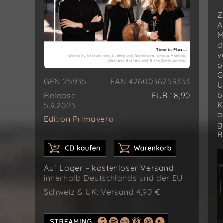
Z
A
M
d
v
p
G
GEN 25935
EAN 4260036259353
U
b
Release
EUR 18,90
K
5.9.2025
a
Edition Primavera
g
B
Auf Lager – kostenloser Versand
innerhalb Deutschlands und der EU
Schweiz & UK: Versand 4,90 €