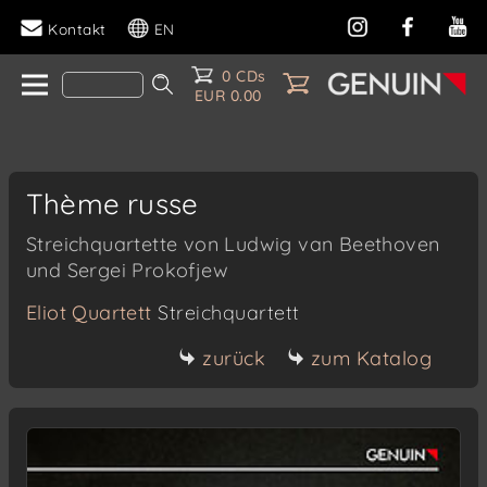
Kontakt
EN
0 CDs
EUR 0.00
Thème russe
Streichquartette von Ludwig van Beethoven
und Sergei Prokofjew
Eliot Quartett
Streichquartett
zurück
zum Katalog