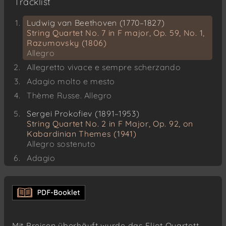
Tracklist
Ludwig van Beethoven (1770–1827)
String Quartet No. 7 in F major, Op. 59, No. 1,
Razumovsky (1806)
Allegro
Allegretto vivace e sempre scherzando
Adagio molto e mesto
Thème Russe. Allegro
Sergei Prokofiev (1891–1953)
String Quartet No. 2 in F Major, Op. 92, on
Kabardinian Themes (1941)
Allegro sostenuto
Adagio
Allegro
Mit Preisen überhäuft wurde das Eliot Quartett