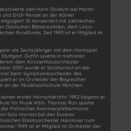
absolvierte sein Horn-Studium bei Martin
und Erich Penzel an der Kölner
engagiert. Er konzertiert mit zahlreichen
 Deutschen Bläsersolisten, dem Linos-
chen Rundfunks. Seit 1993 ist er Mitglied im
gann als Sechsjähriger mit dem Hornspiel.
Stuttgart. Duffin spielte in mehreren
nderem dem Konzerthausorchester
mber 2007 wurde er Solohornist an der
hornist beim Symphonieorchester des
ielt er im Orchester der Bayreuther
Horn an der Musikhochschule München.
1 seinen ersten Hornunterricht. 1992 begann er
chule für Musik Köln. Thomas Ruh spielte
t der Polnischen Kammerphilharmonie.
ann Solo-Hornist bei den Essener
ächsischen Staatsorchester Hannover zum
ommer 1999 ist er Mitglied im Orchester der