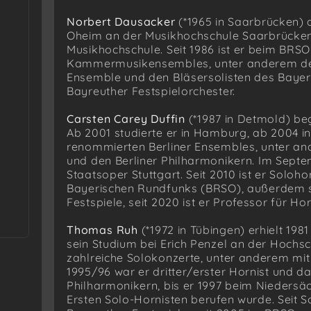
Norbert Dausacker
(*1965 in Saarbrücken) 
Oheim an der Musikhochschule Saarbrücken 
Musikhochschule. Seit 1986 ist er beim BRSO 
Kammermusikensembles, unter anderem den
Ensemble und den Bläsersolisten des Bayeris
Bayreuther Festspielorchester.
Carsten Carey Duffin
(*1987 in Detmold) be
Ab 2001 studierte er in Hamburg, ab 2004 in 
renommierten Berliner Ensembles, unter a
und den Berliner Philharmonikern. Im Septe
Staatsoper Stuttgart. Seit 2010 ist er Solo
Bayerischen Rundfunks (BRSO), außerdem sp
Festspiele, seit 2020 ist er Professor für 
Thomas Ruh
(*1972 in Tübingen) erhielt 198
sein Studium bei Erich Penzel an der Hochs
zahlreiche Solokonzerte, unter anderem mi
1995/96 war er dritter/erster Hornist und d
Philharmonikern, bis er 1997 beim Nieders
Ersten Solo-Hornisten berufen wurde. Seit S