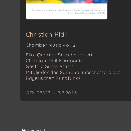
Christian Ridil
Chamber Music Vol. 2
Eliot Quartett
Streichquartett
Christian Ridil
Komponist
Gäste / Guest Artists
Mitglieder des Symphonieorchesters des
Bayerischen Rundfunks
GEN 23823 – 3.3.2023
Widerruf