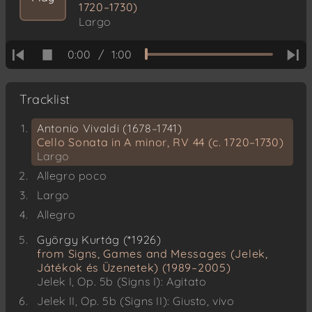
1720–1730)
Largo
0:00
/
1:00
Tracklist
Antonio Vivaldi (1678–1741)
Cello Sonata in A minor, RV 44 (c. 1720–1730)
Largo
Allegro poco
Largo
Allegro
György Kurtág (*1926)
from Signs, Games and Messages (Jelek,
Játékok és Üzenetek) (1989–2005)
Jelek I, Op. 5b (Signs I): Agitato
Jelek II, Op. 5b (Signs II): Giusto, vivo