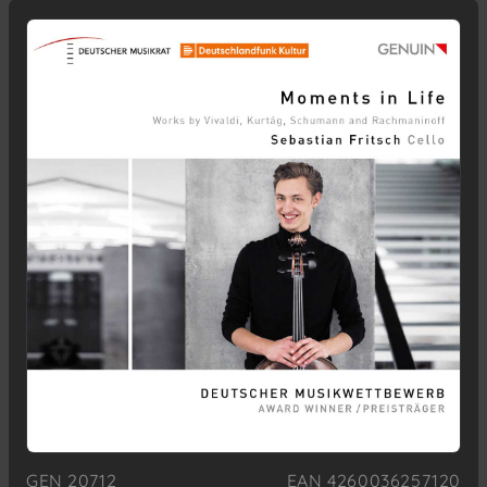
GEN 20712
EAN 4260036257120