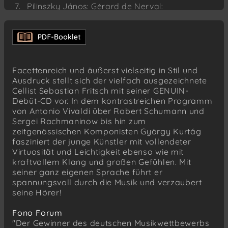
Pilinszky János: Gérard de Nerval:
Largamente
Az hit …: Parlando, rubato, con slancio, molto
passionato
Árnyak (Shadows): Presto
Facettenreich und äußerst vielseitig in Stil und
Robert Schumann (1810–1856)
Ausdruck stellt sich der vielfach ausgezeichnete
Fantasiestücke, Op. 73 (1849)
Cellist Sebastian Fritsch mit seiner GENUIN-
Zart und mit Ausdruck
Debüt-CD vor. In dem kontrastreichen Programm
Lebhaft, leicht
von Antonio Vivaldi über Robert Schumann und
Sergei Rachmaninow bis hin zum
Rasch und mit Feuer
zeitgenössischen Komponisten György Kurtág
Sergei Rachmaninoff (1873–1943)
fasziniert der junge Künstler mit vollendeter
Cello Sonata in G minor, Op. 19 (1901)
Virtuosität und Leichtigkeit ebenso wie mit
Lento – Allegro moderato
kraftvollem Klang und großen Gefühlen. Mit
seiner ganz eigenen Sprache führt er
Allegro scherzando
spannungsvoll durch die Musik und verzaubert
Andante
seine Hörer!
Allegro mosso
Fono Forum
"Der Gewinner des deutschen Musikwettbewerbs