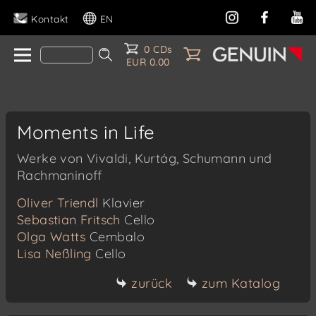
Kontakt
EN
0 CDs
EUR 0.00
Moments in Life
Werke von Vivaldi, Kurtág, Schumann und
Rachmaninoff
Oliver Triendl
Klavier
Sebastian Fritsch
Cello
Olga Watts
Cembalo
Lisa Neßling
Cello
zurück
zum Katalog