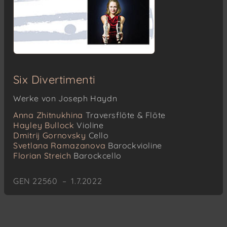
Six Divertimenti
Werke von Joseph Haydn
Anna Zhitnukhina
Traversflöte & Flöte
Hayley Bullock
Violine
Dmitrij Gornovsky
Cello
Svetlana Ramazanova
Barockvioline
Florian Streich
Barockcello
GEN 22560 – 1.7.2022