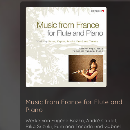
Music from France for Flute and
Piano
Werke von Eugène Bozza, André Caplet,
Rika Suzuki, Fuminori Tanada und Gabriel