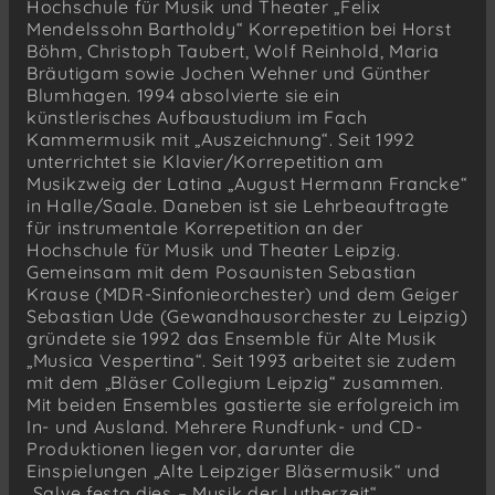
Hochschule für Musik und Theater „Felix
Mendelssohn Bartholdy“ Korrepetition bei Horst
Böhm, Christoph Taubert, Wolf Reinhold, Maria
Bräutigam sowie Jochen Wehner und Günther
Blumhagen. 1994 absolvierte sie ein
künstlerisches Aufbaustudium im Fach
Kammermusik mit „Auszeichnung“. Seit 1992
unterrichtet sie Klavier/Korrepetition am
Musikzweig der Latina „August Hermann Francke“
in Halle/Saale. Daneben ist sie Lehrbeauftragte
für instrumentale Korrepetition an der
Hochschule für Musik und Theater Leipzig.
Gemeinsam mit dem Posaunisten Sebastian
Krause (MDR-Sinfonieorchester) und dem Geiger
Sebastian Ude (Gewandhausorchester zu Leipzig)
gründete sie 1992 das Ensemble für Alte Musik
„Musica Vespertina“. Seit 1993 arbeitet sie zudem
mit dem „Bläser Collegium Leipzig“ zusammen.
Mit beiden Ensembles gastierte sie erfolgreich im
In- und Ausland. Mehrere Rundfunk- und CD-
Produktionen liegen vor, darunter die
Einspielungen „Alte Leipziger Bläsermusik“ und
„Salve festa dies – Musik der Lutherzeit“.