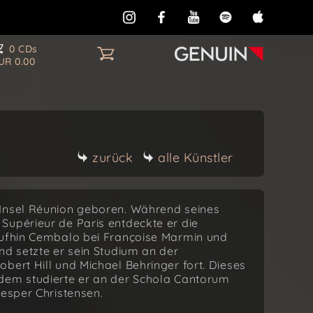
0 CDs
UR 0.00
zurück
alle Künstler
 Insel Réunion geboren. Während seines
Supérieur de Paris entdeckte er die
aufhin Cembalo bei Françoise Marmin und
nd setzte er sein Studium an der
bert Hill und Michael Behringer fort. Dieses
rdem studierte er an der Schola Cantorum
Jesper Christensen.