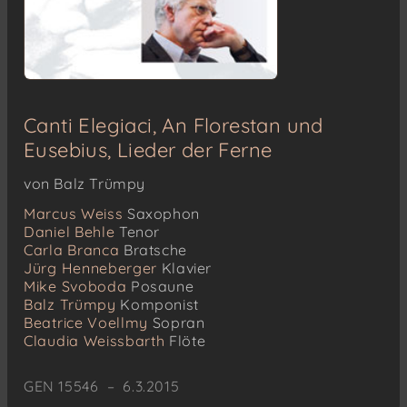
Canti Elegiaci, An Florestan und
Eusebius, Lieder der Ferne
von Balz Trümpy
Marcus Weiss
Saxophon
Daniel Behle
Tenor
Carla Branca
Bratsche
Jürg Henneberger
Klavier
Mike Svoboda
Posaune
Balz Trümpy
Komponist
Beatrice Voellmy
Sopran
Claudia Weissbarth
Flöte
GEN 15546 – 6.3.2015