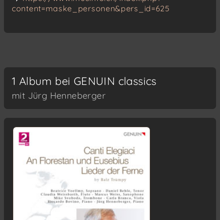
content=maske_personen&pers_id=625
1 Album bei GENUIN classics
mit Jürg Henneberger