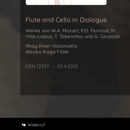
Flute and Cello in Dialogue
Werke von W.A. Mozart, P.O. Ferroud, H.
Villa-Lobos, T. Takemitsu und G. Cassadó
Ithay Khen
Violoncello
Atsuko Koga
Flöte
GEN 12537 – 20.4.2012
Widerruf