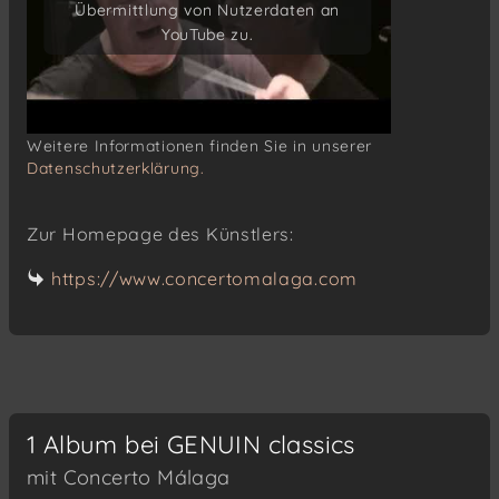
Übermittlung von Nutzerdaten an
Übermittlung von Nutzerdaten an
YouTube zu.
YouTube zu.
Weitere Informationen finden Sie in unserer
Datenschutzerklärung.
Zur Homepage des Künstlers:
https://www.concertomalaga.com
1 Album bei GENUIN classics
mit Concerto Málaga