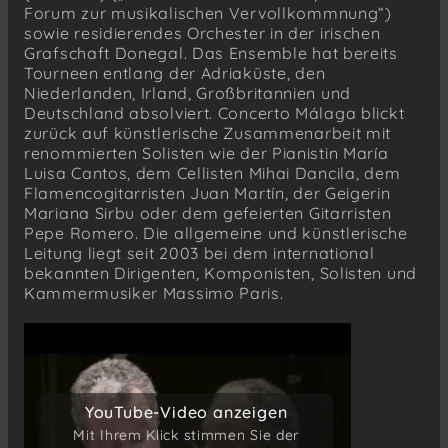
Forum zur musikalischen Vervollkommnung“)
sowie residierendes Orchester in der irischen
Grafschaft Donegal. Das Ensemble hat bereits
Tourneen entlang der Adriaküste, den
Niederlanden, Irland, Großbritannien und
Deutschland absolviert. Concerto Málaga blickt
zurück auf künstlerische Zusammenarbeit mit
renommierten Solisten wie der Pianistin María
Luisa Cantos, dem Cellisten Mihai Dancila, dem
Flamencogitarristen Juan Martín, der Geigerin
Mariana Sirbu oder dem gefeierten Gitarristen
Pepe Romero. Die allgemeine und künstlerische
Leitung liegt seit 2003 bei dem international
bekannten Dirigenten, Komponisten, Solisten und
Kammermusiker Massimo Paris.
YouTube-Video anzeigen
YouTube-Video anzeigen
Mit Ihrem Klick stimmen Sie der
Mit Ihrem Klick stimmen Sie der