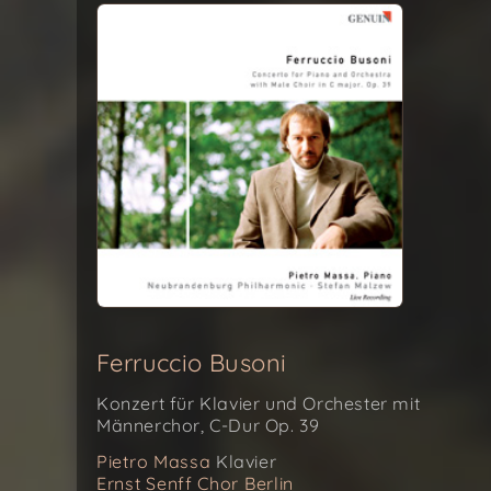
Ferruccio Busoni
Konzert für Klavier und Orchester mit
Männerchor, C-Dur Op. 39
Pietro Massa
Klavier
Ernst Senff Chor Berlin