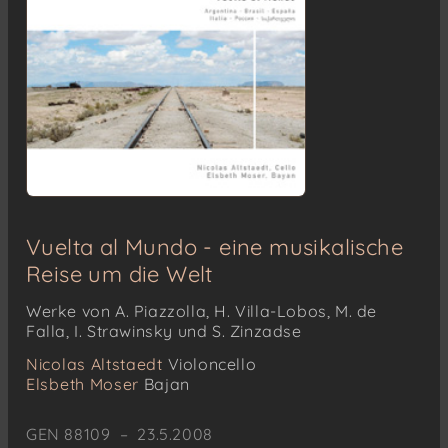
Vuelta al Mundo - eine musikalische
Reise um die Welt
Werke von A. Piazzolla, H. Villa-Lobos, M. de
Falla, I. Strawinsky und S. Zinzadse
Nicolas Altstaedt
Violoncello
Elsbeth Moser
Bajan
GEN 88109 – 23.5.2008