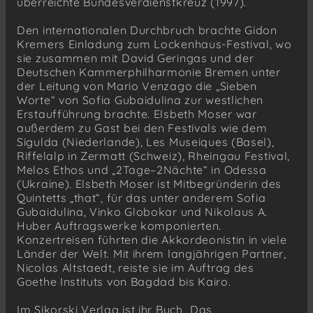
überreichte Bundesverdienstkreuz (1997).
Den internationalen Durchbruch brachte Gidon
Kremers Einladung zum Lockenhaus-Festival, wo
sie zusammen mit David Geringas und der
Deutschen Kammerphilharmonie Bremen unter
der Leitung von Mario Venzago die „Sieben
Worte“ von Sofia Gubaidulina zur westlichen
Erstaufführung brachte. Elsbeth Moser war
außerdem zu Gast bei den Festivals wie dem
Sigulda (Niederlande), Les Museiques (Basel),
Riffelalp in Zermatt (Schweiz), Rheingau Festival,
Melos Ethos und „2Tage–2Nächte“ in Odessa
(Ukraine). Elsbeth Moser ist Mitbegründerin des
Quintetts „that“, für das unter anderem Sofia
Gubaidulina, Vinko Globokar und Nikolaus A.
Huber Auftragswerke komponierten.
Konzertreisen führten die Akkordeonistin in viele
Länder der Welt. Mit ihrem langjährigen Partner,
Nicolas Altstaedt, reiste sie im Auftrag des
Goethe Instituts von Bagdad bis Kairo.
Im Sikorski Verlag ist ihr Buch „Das