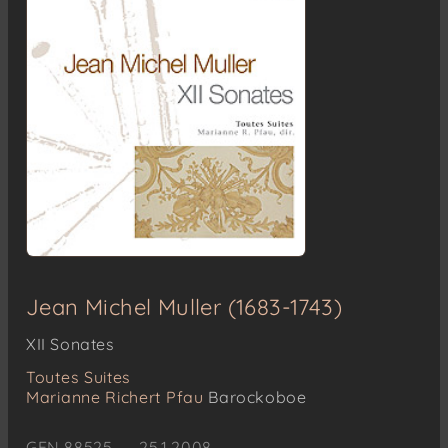
Jean Michel Muller (1683-1743)
XII Sonates
Toutes Suites
Marianne Richert Pfau
Barockoboe
GEN 88525 – 25.1.2008