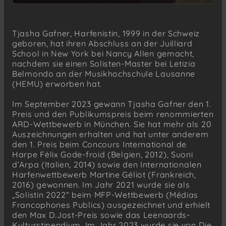
Tjasha Gafner, Harfenistin, 1999 in der Schweiz
geboren, hat ihren Abschluss an der Juilliard
School in New York bei Nancy Allen gemacht,
nachdem sie einen Solisten-Master bei Letizia
Belmondo an der Musikhochschule Lausanne
(HEMU) erworben hat.
Im September 2023 gewann Tjasha Gafner den 1.
Preis und den Publikumspreis beim renommierten
ARD-Wettbewerb in München. Sie hat mehr als 20
Auszeichnungen erhalten und hat unter anderem
den 1. Preis beim Concours International de
Harpe Félix Gode-froid (Belgien, 2012), Suoni
d’Arpa (Italien, 2014) sowie den Internationalen
Harfenwettbewerb Martine Géliot (Frankreich,
2016) gewonnen. Im Jahr 2021 wurde sie als
„Solistin 2022“ beim MFP-Wettbewerb (Médias
Francophones Publics) ausgezeichnet und erhielt
den Max D.Jost-Preis sowie das Leenaards-
Kulturstipendium. Im Jahr 2023 wurde sie von Die