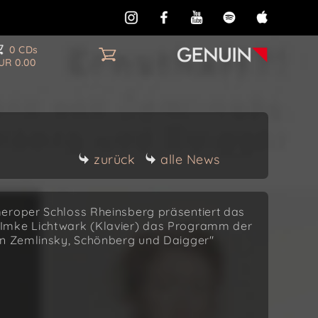
0 CDs
UR 0.00
zurück
alle News
meroper Schloss Rheinsberg präsentiert das
 Imke Lichtwark (Klavier) das Programm der
on Zemlinsky, Schönberg und Daigger"