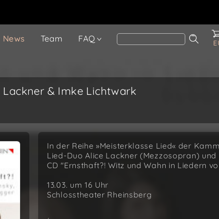
News
Team
FAQ
E
ce Lackner & Imke Lichtwark
In der Reihe »Meisterklasse Lied« der Kam
Lied-Duo Alice Lackner (Mezzosopran) und
CD "Ernsthaft?! Witz und Wahn in Liedern v
13.03. um 16 Uhr
Schlosstheater Rheinsberg