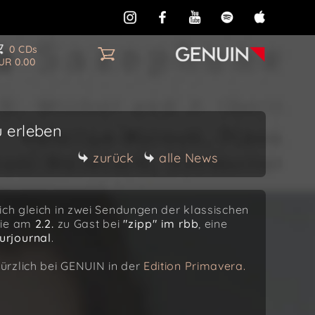
0 CDs
UR 0.00
u erleben
zurück
alle News
ich gleich in zwei Sendungen der klassischen
 sie am
2.2.
zu Gast bei
"zipp" im rbb
, eine
urjournal
.
ürzlich bei GENUIN in der
Edition Primavera.