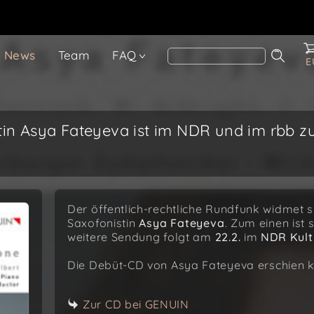
News
Team
FAQ
E
tin Asya Fateyeva ist im NDR und im rbb z
Der öffentlich-rechtliche Rundfunk widmet s
Saxofonistin
Asya Fateyeva
. Zum einen ist
weitere Sendung folgt am
22.2.
im
NDR Kult
Die Debüt-CD von Asya Fateyeva erschien k
Zur CD bei GENUIN