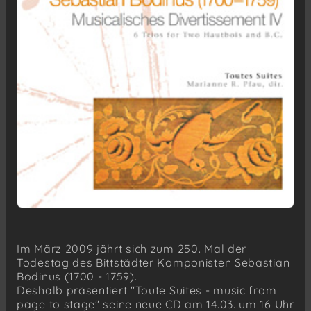
Im März 2009 jährt sich zum 250. Mal der
Todestag des Bittstädter Komponisten Sebastian
Bodinus (1700 - 1759).
Deshalb präsentiert "Toute Suites - music from
page to stage" seine neue CD am 14.03. um 16 Uhr