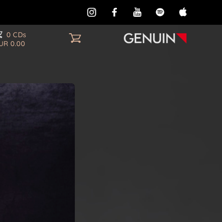
0 CDs
UR 0.00