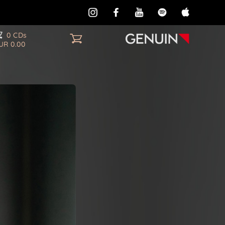
0 CDs
UR 0.00