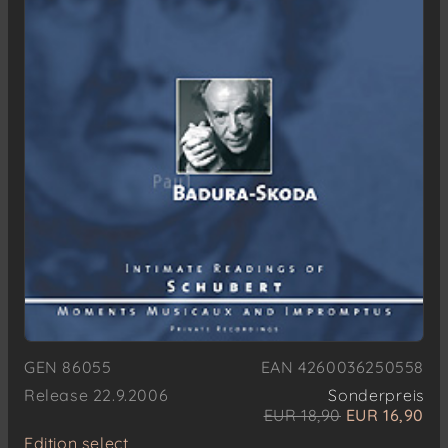
GEN 86055
EAN 4260036250558
Release 22.9.2006
Sonderpreis
EUR 18,90
EUR 16,90
Edition select