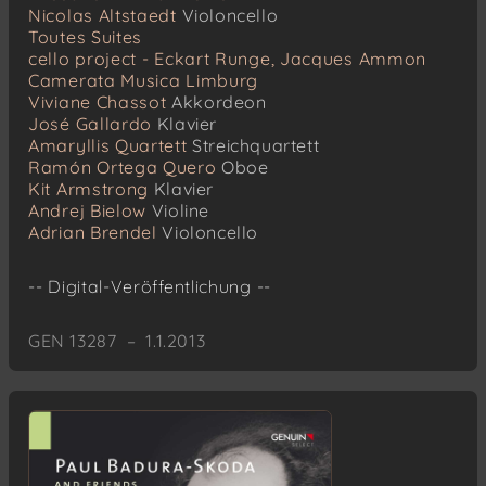
Nicolas Altstaedt
Violoncello
Toutes Suites
cello project - Eckart Runge, Jacques Ammon
Camerata Musica Limburg
Viviane Chassot
Akkordeon
José Gallardo
Klavier
Amaryllis Quartett
Streichquartett
Ramón Ortega Quero
Oboe
Kit Armstrong
Klavier
Andrej Bielow
Violine
Adrian Brendel
Violoncello
-- Digital-Veröffentlichung --
GEN 13287 – 1.1.2013