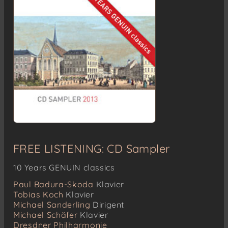
FREE LISTENING: CD Sampler
10 Years GENUIN classics
Paul Badura-Skoda
Klavier
Tobias Koch
Klavier
Michael Sanderling
Dirigent
Michael Schäfer
Klavier
Dresdner Philharmonie