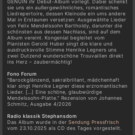
GENUIN ihr Debüt-Album vorlegt. Dabei schenkt
Sonne" [op. 47/2] MWV K 100
sie uns ein außergewöhnliches, romantisches
Felix Mendelssohn Bartholdy
Liedrepertoire, dessen Kleinode ein ums andere
"Auf Flügeln des Gesanges" (Abendlied) [op.
Mal in Erstaunen versetzen: Ausgewählte Lieder
34/2] MWV K 86
von Felix Mendelssohn Bartholdy, darunter die
schönsten aus dessen Nachlass, sind auf dem
Felix Mendelssohn Bartholdy
Album vereint. Kongenial begleitet vom
"Warum sind denn die Rosen so blaß",
Pianisten Gerold Huber singt die klare und
Fragment MWV K 83
ausdrucksvolle Stimme Henrike Legners uns
Felix Mendelssohn Bartholdy
zwei Dutzend wunderschöne Trouvaillen direkt
Neue Liebe "In dem Mondenschein im Walde"
ins Herz – zaubermächtig!
[op. 19a/4] MWV K 70
Felix Mendelssohn Bartholdy
Fono Forum
Volkslied "O säh ich auf der Heide dort" MWV
"Barockglänzend, sakralbrillant, mädchenhaft
K 115
klar singt Henrike Legner diese erzromantischen
Lieder. [...] Eine schöne, glaubwürdige
Felix Mendelssohn Bartholdy
Mendelssohn-Platte." Rezension von Johannes
"So schlaf in Ruh" MWV K 96
Schmitz, Ausgabe 4/2026
Felix Mendelssohn Bartholdy
Faunenklage "Er ist zerbrochen, der schönste
Radio klassik Stephansdom
Krug" MWV K 11
Das Album wurde in der
Sendung Pressfrisch
vom 23.10.2025 als CD des Tages vorgestellt.
Felix Mendelssohn Bartholdy
Nachtlied "Vergangen ist der lichte Tag" [op.