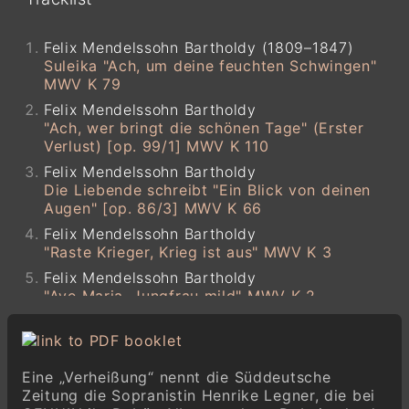
Felix Mendelssohn Bartholdy (1809–1847)
Suleika "Ach, um deine feuchten Schwingen"
MWV K 79
Felix Mendelssohn Bartholdy
"Ach, wer bringt die schönen Tage" (Erster
Verlust) [op. 99/1] MWV K 110
Felix Mendelssohn Bartholdy
Die Liebende schreibt "Ein Blick von deinen
Augen" [op. 86/3] MWV K 66
Felix Mendelssohn Bartholdy
"Raste Krieger, Krieg ist aus" MWV K 3
Felix Mendelssohn Bartholdy
"Ave Maria, Jungfrau mild" MWV K 2
Felix Mendelssohn Bartholdy
"Allnächtlich im Traume seh ich dich" [op.
86/4] MWV K 78
Eine „Verheißung“ nennt die Süddeutsche
Felix Mendelssohn Bartholdy
Zeitung die Sopranistin Henrike Legner, die bei
Morgengruß "Über die Berge steigt schon die