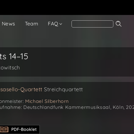
News
Team
FAQ
ts 14–15
kowitsch
sasello-Quartett
Streichquartett
onmeister:
Michael Silberhorn
ufnahme: Deutschlandfunk Kammermusiksaal, Köln, 20