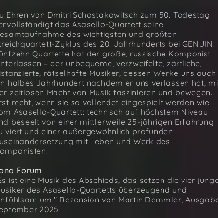
u Ehren von Dmitri Schostakowitsch zum 50. Todestag
ervollständigt das Asasello-Quartett seine
esamtaufnahme des wichtigsten und größten
treichquartett-Zyklus des 20. Jahrhunderts bei GENUIN:
ünfzehn Quartette hat der große, russische Komponist
interlassen – der unbequeme, verzweifelte, zärtliche,
istanzierte, rätselhafte Musiker, dessen Werke uns auch
in halbes Jahrhundert nachdem er uns verlassen hat, mi
er zeitlosen Macht von Musik faszinieren und bewegen.
rst recht, wenn sie so vollendet eingespielt werden wie
om Asasello-Quartett: technisch auf höchstem Niveau
nd beseelt von einer mittlerweile 25-jährigen Erfahrung
u viert und einer außergewöhnlich profunden
useinandersetzung mit Leben und Werk des
omponisten.
ono Forum
Es ist eine Musik des Abschieds, das setzen die vier jung
usiker des Asasello-Quartetts überzeugend und
infühlsam um." Rezension von Martin Demmler, Ausgab
eptember 2025