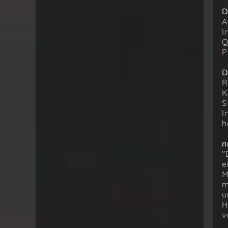
D
A
I
Q
P
D
R
K
S
I
h
n
"
e
M
m
u
H
v