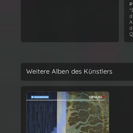
P
"
d
A
d
Q
Weitere Alben des Künstlers