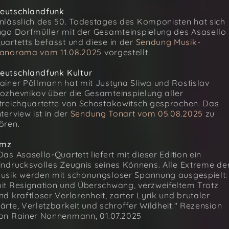
eutschlandfunk
nlässlich des 50. Todestages des Komponisten hat sich
ngo Dorfmüller mit der Gesamteinspielung des Asasello
uartetts befasst und diese in der
Sendung Musik-
anorama vom 11.08.2025
vorgestellt.
eutschlandfunk Kultur
ainer Pöllmann hat mit Justyna Sliwa und Rostislav
ozhevnikov über die Gesamteinspielung aller
treichquartette von Schostakowitsch gesprochen. Das
nterview ist in der
Sendung Tonart vom 05.08.2025
zu
ören.
mz
Das Asasello-Quartett liefert mit dieser Edition ein
indrucksvolles Zeugnis seines Könnens. Alle Extreme de
usik werden mit schonungsloser Spannung ausgespielt:
it Resignation und Überschwang, verzweifeltem Trotz
nd kraftloser Verlorenheit, zarter Lyrik und brutaler
ärte, Verletzbarkeit und schroffer Wildheit." Rezension
on Rainer Nonnenmann, 01.07.2025