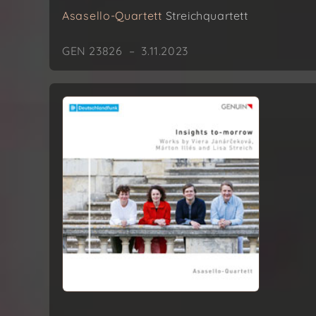
Asasello-Quartett
Streichquartett
GEN 23826 – 3.11.2023