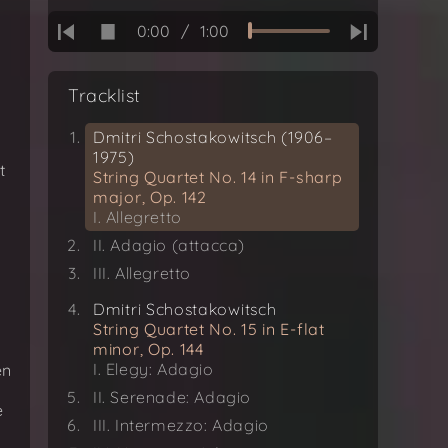
0:00
/
1:00
Tracklist
Dmitri Schostakowitsch (1906–
1975)
t
String Quartet No. 14 in F-sharp
major, Op. 142
I. Allegretto
II. Adagio (attacca)
III. Allegretto
Dmitri Schostakowitsch
String Quartet No. 15 in E-flat
minor, Op. 144
I. Elegy: Adagio
en
II. Serenade: Adagio
e
III. Intermezzo: Adagio