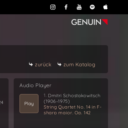
zurück
zum Katalog
Audio Player
1.
Dmitri Schostakowitsch
(1906–1975)
24
Play
String Quartet No. 14 in F-
sharp major, Op. 142
I. Allegretto