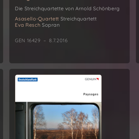
Die Streichquartette von Arnold Schönberg
Asasello-Quartett
Streichquartett
Eva Resch
Sopran
GEN 16429 – 8.7.2016