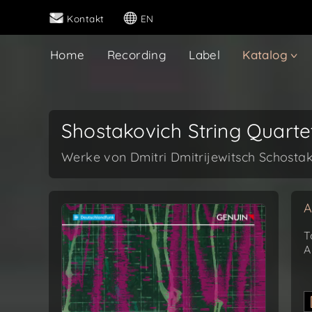
Kontakt
EN
Home
Recording
Label
Katalog
Shostakovich String Quarte
Werke von Dmitri Dmitrijewitsch Schosta
A
T
A