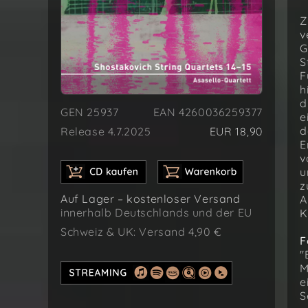
Z
v
G
S
F
h
d
GEN 25937
EAN 4260036259377
e
d
Release 4.7.2025
EUR 18,90
E
v
u
z
Auf Lager – kostenloser Versand
A
innerhalb Deutschlands und der EU
K
Schweiz & UK: Versand 4,90 €
F
"
M
e
S