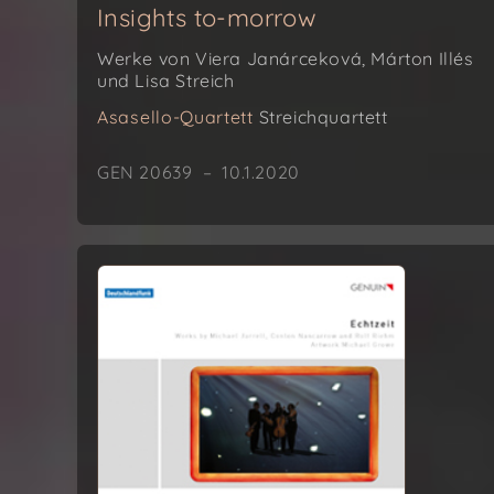
Insights to-morrow
Werke von Viera Janárceková, Márton Illés
und Lisa Streich
Asasello-Quartett
Streichquartett
GEN 20639 – 10.1.2020