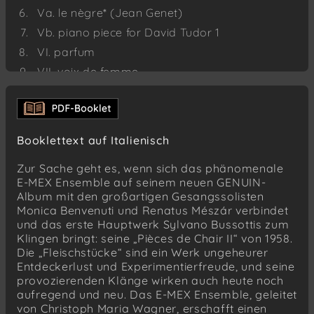
Va. le nègre* (Jean Genet)
Vb. piano piece for David Tudor 1
VI. parfum
VII. voix de femme
VIIIa. per una poesia di Aldo Braibanti. piano
piece for David Tudor 2
VIIIb. fiordaliso
Booklettext auf Italienisch
VIIIc. oppure
VIIId. piano piece for David Tudor 3
Zur Sache geht es, wenn sich das phänomenale
E-MEX Ensemble auf seinem neuen GENUIN-
VIIIe. (oppure 2) oder auch (Lied)
Album mit den großartigen Gesangssolisten
IX. e il sonno
Monica Benvenuti und Renatus Mészár verbindet
X. a me non dà quiete
und das erste Hauptwerk Sylvano Bussottis zum
Klingen bringt: seine „Pièces de Chair II“ von 1958.
XI. duo
Die „Fleischstücke“ sind ein Werk ungeheurer
XII. ciri
Entdeckerlust und Experimentierfreude, und seine
provozierenden Klänge wirken auch heute noch
XIIIa. voix d’homme
aufregend und neu. Das E-MEX Ensemble, geleitet
XIIIb. (le nègre)*
von Christoph Maria Wagner, erschafft einen