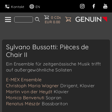
Kontakt
EN
0 CDs
EUR 0.00
Sylvano Bussotti: Pièces de
Chair II
Ein Ensemble für zeitgenössische Musik trifft
auf außergewöhnliche Solisten
E-MEX Ensemble
Christoph Maria Wagner
Dirigent, Klavier
Martin von der Heydt
Klavier
Monica Benvenuti
Sopran
Renatus Mészár
Bassbariton