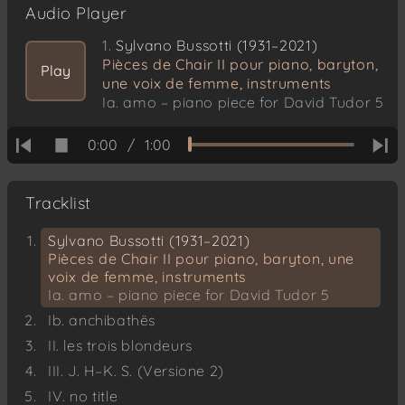
Audio Player
1.
Sylvano Bussotti (1931–2021)
Pièces de Chair II pour piano, baryton,
Play
une voix de femme, instruments
Ia. amo – piano piece for David Tudor 5
0:00
/
1:00
Tracklist
Sylvano Bussotti (1931–2021)
Pièces de Chair II pour piano, baryton, une
voix de femme, instruments
Ia. amo – piano piece for David Tudor 5
Ib. anchibathës
II. les trois blondeurs
III. J. H–K. S. (Versione 2)
IV. no title