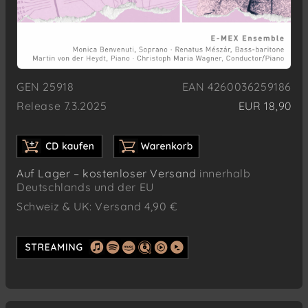
GEN 25918
EAN 4260036259186
Release 7.3.2025
EUR 18,90
Auf Lager – kostenloser Versand
innerhalb
Deutschlands und der EU
Schweiz & UK: Versand 4,90 €