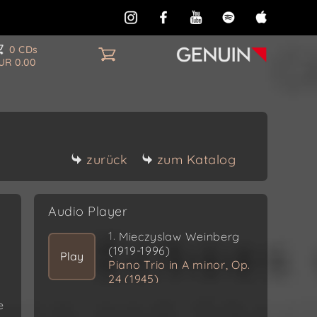
0 CDs
UR 0.00
zurück
zum Katalog
Audio Player
1.
Mieczyslaw Weinberg
(1919-1996)
Play
Piano Trio in A minor, Op.
24 (1945)
Prelude and Aria:
e
Larghetto