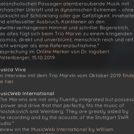
elancholischen Passagen atemberaubende Musik mit
rchaischer Urkraft und in dynamischen Extremen – ohne
ücksicht auf Schönklang oder gar Gefälligkeit. Innehalt
nd entfesselter Ausbruch, Kantilenen an den
ewitterverhangenen Himmel und schriller Bogenstrich,
as alles fügt sich beim Trio Marvin zu einem klingenden
osmos, direkt und unverblümt, menschlich reich und reif
icht weniger als eine Referenzaufnahme."
esprechung im
Online Merker von Dr. Ingobert
altenberger, 15.10.2019
usica Viva
in Interview mit dem Trio Marvin vom Oktober 2019
find
ie hier.
usicWeb International
The Marvins are not only fluently integrated but posses
 power and drive that that perfectly fits the music of
hostakovich and Weinberg. They are greatly aided by
ine recording and by the acoustic of the Stuttgart SWR
tudio."
eview on the
MusicWeb International by William