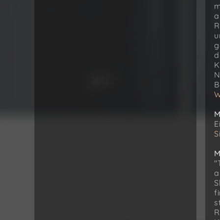
m
a
R
u
g
d
K
N
B
W
M
E
S
M
"
a
S
f
s
R