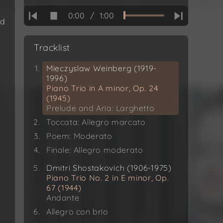
0:00
/
1:00
nd
n
Tracklist
Mieczyslaw Weinberg (1919-
s
1996)
Piano Trio in A minor, Op. 24
(1945)
Prelude and Aria: Larghetto
Toccata: Allegro marcato
Poem: Moderato
Finale: Allegro moderato
Dmitri Shostakovich (1906-1975)
Piano Trio No. 2 in E minor, Op.
67 (1944)
Andante
Allegro con brio