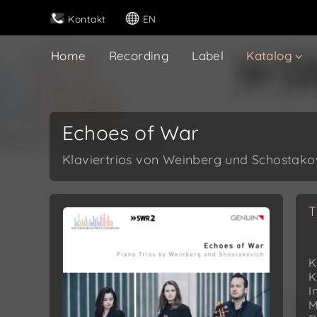
Kontakt
EN
Home
Recording
Label
Katalog
Echoes of War
Klaviertrios von Weinberg und Schostako
T
K
K
I
M