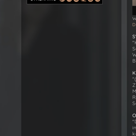
W
D
S
"
S
W
B
K
"
Z
M
R
S
O
"
i
k