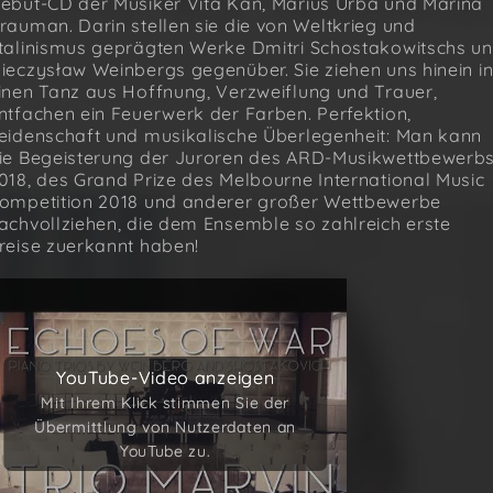
ebüt-CD der Musiker Vita Kan, Marius Urba und Marina
rauman. Darin stellen sie die von Weltkrieg und
talinismus geprägten Werke Dmitri Schostakowitschs u
ieczysław Weinbergs gegenüber. Sie ziehen uns hinein i
inen Tanz aus Hoffnung, Verzweiflung und Trauer,
ntfachen ein Feuerwerk der Farben. Perfektion,
eidenschaft und musikalische Überlegenheit: Man kann
ie Begeisterung der Juroren des ARD-Musikwettbewerb
018, des Grand Prize des Melbourne International Music
ompetition 2018 und anderer großer Wettbewerbe
achvollziehen, die dem Ensemble so zahlreich erste
reise zuerkannt haben!
YouTube-Video anzeigen
YouTube-Video anzeigen
Mit Ihrem Klick stimmen Sie der
Mit Ihrem Klick stimmen Sie der
Übermittlung von Nutzerdaten an
Übermittlung von Nutzerdaten an
YouTube zu.
YouTube zu.