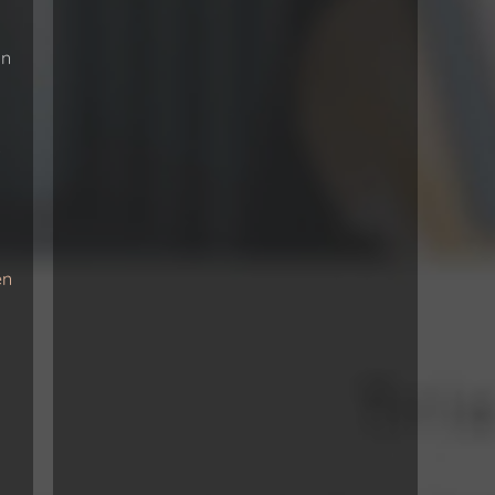
en
.
en
s