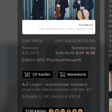
D
G
S
M
e
e
L
d
GEN 19678
EAN 4260036256789
2
C
Release
Sonderpreis
n
4.10.2019
EUR 18,90
EUR 16,90
P
Edition ARD-Musikwettbewerb
Auf Lager – kostenloser Versand
innerhalb Deutschlands und der EU
Schweiz & UK: Versand 4,90 €