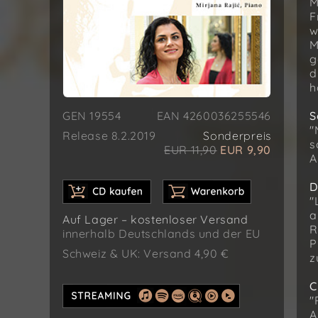
M
F
w
M
g
d
h
GEN 19554
EAN 4260036255546
S
"
Release 8.2.2019
Sonderpreis
s
EUR 11,90
EUR 9,90
A
D
"
a
Auf Lager – kostenloser Versand
R
innerhalb Deutschlands und der EU
P
Schweiz & UK: Versand 4,90 €
z
C
"
A