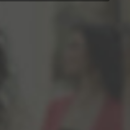
Robert Schumann (1810–1856)
Davidsbündlertänze, Op. 6
(1837/38)
Lebhaft
Innig
Mit Humor
Ungeduldig
Einfach
Sehr rasch
Nicht schnell
Frisch
Lebhaft
Balladenmässig. Sehr rasch
Einfach
Mit Humor
Wild und lustig
Zart und singend