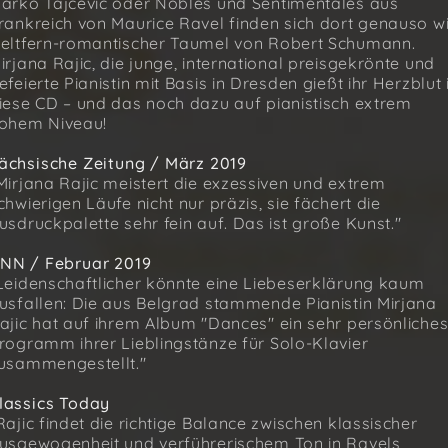
arko Tajcevic oder Nobles und Sentimentales aus
rankreich von Maurice Ravel finden sich dort genauso w
eltfern-romantischer Taumel von Robert Schumann.
irjana Rajic, die junge, international preisgekrönte und
efeierte Pianistin mit Basis in Dresden gießt ihr Herzblut 
iese CD – und das noch dazu auf pianistisch extrem
ohem Niveau!
ächsische Zeitung / März 2019
Mirjana Rajic meistert die exzessiven und extrem
chwierigen Läufe nicht nur präzis, sie fächert die
usdruckpalette sehr fein auf. Das ist große Kunst."
NN / Februar 2019
Leidenschaftlicher könnte eine Liebeserklärung kaum
usfallen: Die aus Belgrad stammende Pianistin Mirjana
ajic hat auf ihrem Album "Dances" ein sehr persönliche
rogramm ihrer Lieblingstänze für Solo-Klavier
usammengestellt."
lassics Today
Rajic findet die richtige Balance zwischen klassischer
usgewogenheit und verführerischem Ton in Ravels