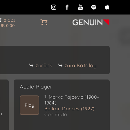
0 CDs
UR 0.00
zurück
zum Katalog
Audio Player
1.
Marko Tajcevic (1900–
1984)
Play
Balkan Dances (1927)
n
Con moto