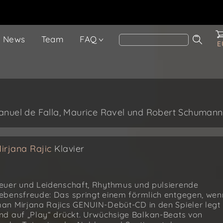
News
Team
FAQ
E
Manuel de Falla, Maurice Ravel und Robert Schumann
irjana Rajic
Klavier
euer und Leidenschaft, Rhythmus und pulsierende
ebensfreude: Das springt einem förmlich entgegen, wen
an Mirjana Rajics GENUIN-Debüt-CD in den Spieler legt
nd auf „Play“ drückt. Urwüchsige Balkan-Beats von