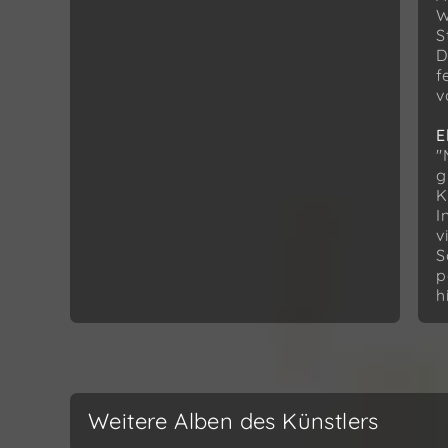
W
S
D
f
v
E
"
g
K
I
v
S
p
h
Weitere Alben des Künstlers