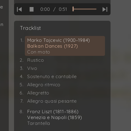
ie
0:00
/
0:51
in
Tracklist
Marko Tajcevic (1900–1984)
Balkan Dances (1927)
Con moto
Rustico
Vivo
Sostenuto e cantabile
Allegro ritmico
Allegretto
s
Allegro quasi pesante
Franz Liszt (1811–1886)
Venezia e Napoli (1859)
Tarantella