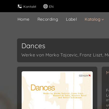
Kontakt
EN
Home
Recording
Label
Katalog
Dances
Werke von Marko Tajcevic, Franz Liszt, 
M
F
L
m
u