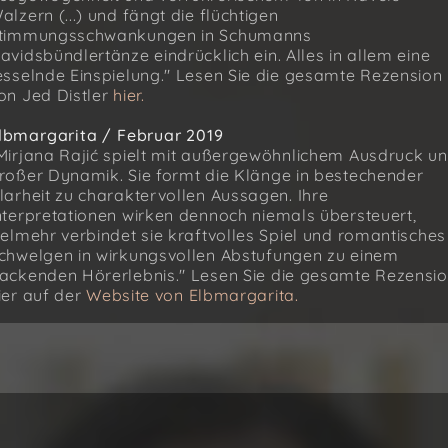
alzern (...) und fängt die flüchtigen
timmungsschwankungen in Schumanns
avidsbündlertänze eindrücklich ein. Alles in allem eine
esselnde Einspielung." Lesen Sie die gesamte Rezension
on Jed Distler
hier.
lbmargarita / Februar 2019
Mirjana Rajić spielt mit außergewöhnlichem Ausdruck u
roßer Dynamik. Sie formt die Klänge in bestechender
larheit zu charaktervollen Aussagen. Ihre
nterpretationen wirken dennoch niemals übersteuert,
ielmehr verbindet sie kraftvolles Spiel und romantisches
chwelgen in wirkungsvollen Abstufungen zu einem
ackenden Hörerlebnis." Lesen Sie die gesamte Rezensi
ier auf der
Website von Elbmargarita.