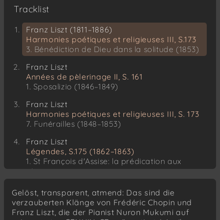
Tracklist
Franz Liszt (1811–1886)
Harmonies poétiques et religieuses III, S.173
3. Bénédiction de Dieu dans la solitude (1853)
Franz Liszt
Années de pèlerinage II, S. 161
1. Sposalizio (1846–1849)
Franz Liszt
Harmonies poétiques et religieuses III, S. 173
7. Funérailles (1848–1853)
Franz Liszt
Légendes, S.175 (1862–1863)
1. St François d'Assise: la prédication aux
oiseaux
2. St François de Paule: marchant sur les flots
Gelöst, transparent, atmend: Das sind die
verzauberten Klänge von Frédéric Chopin und
Frédéric Chopin (1810–1849)
Franz Liszt, die der Pianist Nuron Mukumi auf
Piano Sonata No.2, Op.35 (1837–1839)