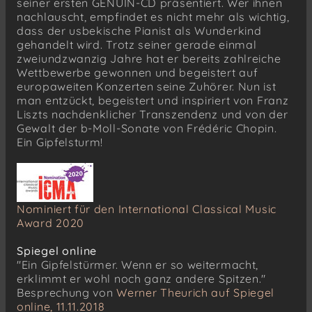
seiner ersten GENUIN-CD präsentiert. Wer ihnen
I. Grave. Doppio movemento
nachlauscht, empfindet es nicht mehr als wichtig,
II. Scherzo
dass der usbekische Pianist als Wunderkind
III. Marche funèbre: Lento
gehandelt wird. Trotz seiner gerade einmal
zweiundzwanzig Jahre hat er bereits zahlreiche
IV. Finale: Presto. Sotto voce e legato
Wettbewerbe gewonnen und begeistert auf
europaweiten Konzerten seine Zuhörer. Nun ist
man entzückt, begeistert und inspiriert von Franz
Liszts nachdenklicher Transzendenz und von der
Gewalt der b-Moll-Sonate von Frédéric Chopin.
Ein Gipfelsturm!
Nominiert für den International Classical Music
Award 2020
Spiegel online
"Ein Gipfelstürmer. Wenn er so weitermacht,
erklimmt er wohl noch ganz andere Spitzen."
Besprechung von
Werner Theurich auf Spiegel
online, 11.11.2018