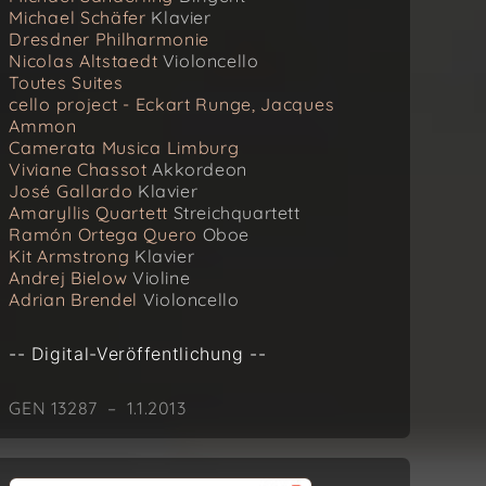
Michael Schäfer
Klavier
Dresdner Philharmonie
Nicolas Altstaedt
Violoncello
Toutes Suites
cello project - Eckart Runge, Jacques
Ammon
Camerata Musica Limburg
Viviane Chassot
Akkordeon
José Gallardo
Klavier
Amaryllis Quartett
Streichquartett
Ramón Ortega Quero
Oboe
Kit Armstrong
Klavier
Andrej Bielow
Violine
Adrian Brendel
Violoncello
-- Digital-Veröffentlichung --
GEN 13287 – 1.1.2013