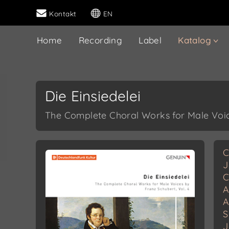
Kontakt
EN
Home
Recording
Label
Katalog
Die Einsiedelei
The Complete Choral Works for Male Voice
C
J
C
A
A
S
J