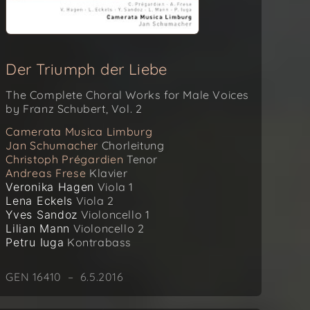
Der Triumph der Liebe
The Complete Choral Works for Male Voices
by Franz Schubert, Vol. 2
Camerata Musica Limburg
Jan Schumacher
Chorleitung
Christoph Prégardien
Tenor
Andreas Frese
Klavier
Veronika Hagen
Viola 1
Lena Eckels
Viola 2
Yves Sandoz
Violoncello 1
Lilian Mann
Violoncello 2
Petru Iuga
Kontrabass
GEN 16410 – 6.5.2016