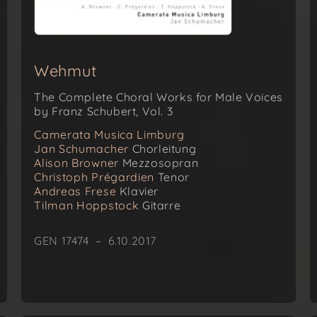
Wehmut
The Complete Choral Works for Male Voices
by Franz Schubert, Vol. 3
Camerata Musica Limburg
Jan Schumacher
Chorleitung
Alison Browner
Mezzosopran
Christoph Prégardien
Tenor
Andreas Frese
Klavier
Tilman Hoppstock
Gitarre
GEN 17474 – 6.10.2017