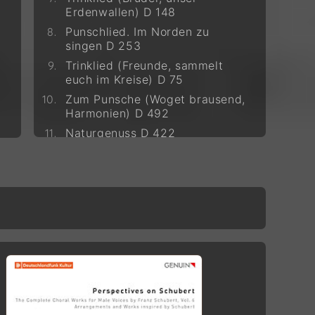
Erdenwallen) D 148
Punschlied. Im Norden zu
singen D 253
Trinklied (Freunde, sammelt
euch im Kreise) D 75
Zum Punsche (Woget brausend,
Harmonien) D 492
Naturgenuss D 422
Die Einsiedelei D 337
Der Geistertanz D 494
Dreifach ist der Schritt der
Zeit, Spruch des Konfuzius D
69
Das Grab D 330
Totengräberlied D 38
Sanctus D 56
Hymnus an den heiligen Geist
D 948