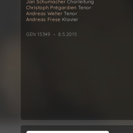
Jan Schumacher
Chorleitung
Christoph Prégardien
Tenor
Andreas Weller
Tenor
Andreas Frese
Klavier
GEN 15349 – 8.5.2015