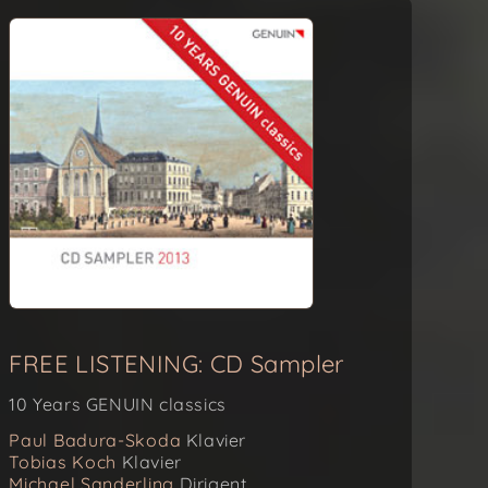
FREE LISTENING: CD Sampler
10 Years GENUIN classics
Paul Badura-Skoda
Klavier
Tobias Koch
Klavier
Michael Sanderling
Dirigent