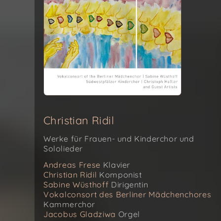
Christian Ridil
Werke für Frauen- und Kinderchor und
Sololieder
Andreas Frese
Klavier
Christian Ridil
Komponist
Sabine Wüsthoff
Dirigentin
Vokalconsort des Berliner Mädchenchores
Kammerchor
Jacobus Gladziwa
Orgel