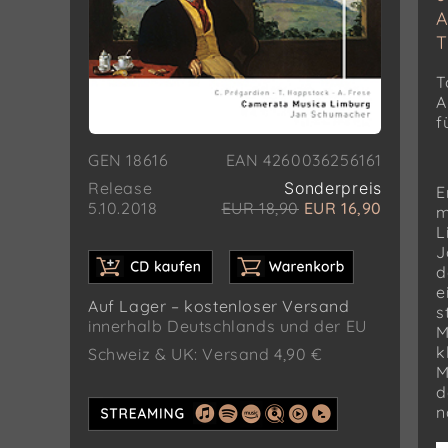
A
T
T
A
f
GEN 18616
EAN 4260036256161
Release
Sonderpreis
E
5.10.2018
EUR 18,90
EUR 16,90
m
L
J
d
e
Auf Lager – kostenloser Versand
s
innerhalb Deutschlands und der EU
M
k
Schweiz & UK: Versand 4,90 €
M
d
n