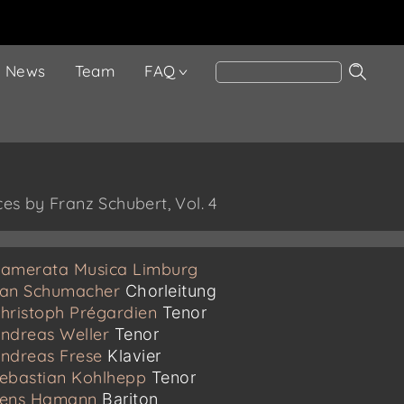
News
Team
FAQ
s by Franz Schubert, Vol. 4
amerata Musica Limburg
an Schumacher
Chorleitung
hristoph Prégardien
Tenor
ndreas Weller
Tenor
ndreas Frese
Klavier
ebastian Kohlhepp
Tenor
ens Hamann
Bariton