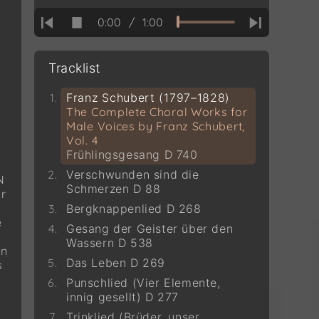
0:00
/
1:00
Tracklist
Franz Schubert (1797–1828)
The Complete Choral Works for
Male Voices by Franz Schubert,
Vol. 4
Frühlingsgesang D 740
Verschwunden sind die
N
Schmerzen D 88
or
Bergknappenlied D 268
e
Gesang der Geister über den
Wassern D 538
en
Das Leben D 269
s
Punschlied (Vier Elemente,
innig gesellt) D 277
Trinklied (Brüder, unser