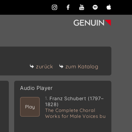
zurück
zum Katalog
Audio Player
1.
Franz Schubert (1797–
1828)
Play
The Complete Choral
Works for Male Voices by
Franz Schubert, Vol. 4
Frühlingsgesang D 740