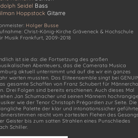
dolph Seidel
Bass
ilman Hoppstock
Gitarre
onmeister:
Holger Busse
ufnahme: Christ-König-Kirche Gräveneck & Hochschule
ür Musik Frankfurt, 2009-2018
ndlich ist sie da: die Fortsetzung des großen
usikalischen Abenteuers, das die Camerata Musica
imburg aktuell unternimmt und auf die wir ein ganzes
ahr warten mussten. Das Eliteensemble singt bei GENUI
as gesamte Schaffen von Franz Schubert für Männerch
in. Drei Folgen sind bereits erschienen. Auch dieses Mal
tehen Jan Schumacher und seinen Männern hochrangig
usiker wie der Tenor Christoph Prégardien zur Seite. Die
langliche Palette der klar und intonationssicher geführt
ännerstimmen reicht vom zartesten Flehen des Gesang
er Geister bis zum satten Strahlen eines Punschliedes
ach Schiller.