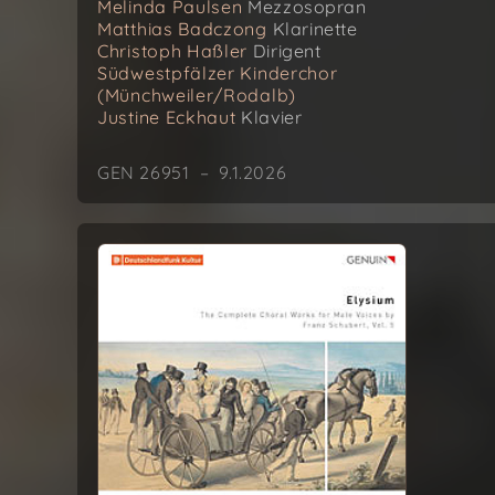
Melinda Paulsen
Mezzosopran
Matthias Badczong
Klarinette
Christoph Haßler
Dirigent
Südwestpfälzer Kinderchor
(Münchweiler/Rodalb)
Justine Eckhaut
Klavier
GEN 26951 – 9.1.2026