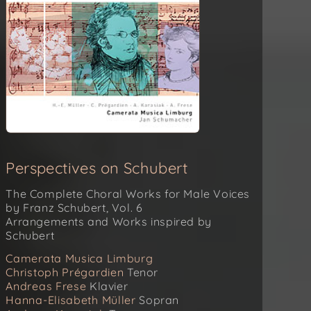
Gott meine Zuversicht (Psalm
23) D 706
Salve Regina D 811
Alleluja D 71 A
Glaube, Hoffnung und Liebe
(Gott, lass die Glocke glücklich
steigen) D 954
Perspectives on Schubert
The Complete Choral Works for Male Voices
by Franz Schubert, Vol. 6
Arrangements and Works inspired by
Schubert
Camerata Musica Limburg
Christoph Prégardien
Tenor
Andreas Frese
Klavier
Hanna-Elisabeth Müller
Sopran