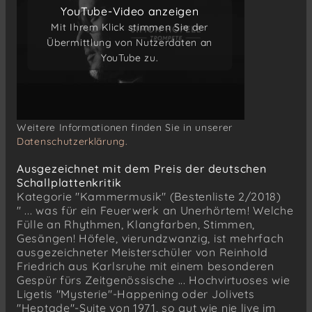
YouTube-Video anzeigen
YouTube-Video anzeigen
Mit Ihrem Klick stimmen Sie der
Mit Ihrem Klick stimmen Sie der
Übermittlung von Nutzerdaten an
Übermittlung von Nutzerdaten an
YouTube zu.
YouTube zu.
Weitere Informationen finden Sie in unserer
Datenschutzerklärung.
Ausgezeichnet mit dem Preis der deutschen
Schallplattenkritik
Kategorie "Kammermusik" (Bestenliste 2/2018)
" ... was für ein Feuerwerk an Unerhörtem! Welche
Fülle an Rhythmen, Klangfarben, Stimmen,
Gesängen! Höfele, vierundzwanzig, ist mehrfach
ausgezeichneter Meisterschüler von Reinhold
Friedrich aus Karlsruhe mit einem besonderen
Gespür fürs Zeitgenössische ... Hochvirtuoses wie
Ligetis "Mysterie"-Happening oder Jolivets
"Heptade"-Suite von 1971, so gut wie nie live im