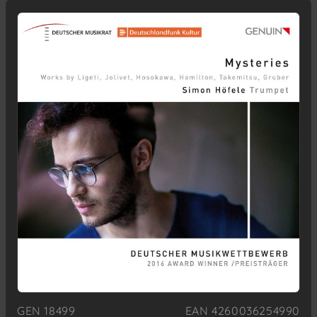
GEN 18499
EAN 4260036254990