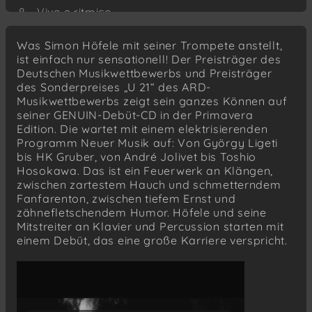
Vivo e ritmico
Toshio Hosokawa (*1955)
Was Simon Höfele mit seiner Trompete anstellt,
Im Nebel for trumpet and piano (2016)
ist einfach nur sensationell! Der Preisträger des
Deutschen Musikwettbewerbs und Preisträger
Iain Hamilton (1922–2000)
des Sonderpreises „U 21“ des ARD-
Five Scenes for trumpet and piano (1966)
Musikwettbewerbs zeigt sein ganzes Können auf
Wild
seiner GENUIN-Debüt-CD in der Primavera
Nocturnal
Edition. Die wartet mit einem elektrisierenden
Programm Neuer Musik auf: Von György Ligeti
Declamato
bis HK Gruber, von André Jolivet bis Toshio
Nocturnal
Hosokawa. Das ist ein Feuerwerk an Klängen,
Brilliant
zwischen zartestem Hauch und schmetterndem
Fanfarenton, zwischen tiefem Ernst und
Toru Takemitsu (1930–1996)
zähnefletschendem Humor. Höfele und seine
Paths for solo trumpet (1994)
Mitstreiter an Klavier und Percussion starten mit
einem Debüt, das eine große Karriere verspricht.
HK Gruber (*1943)
Exposed Throat for solo trumpet (2000)