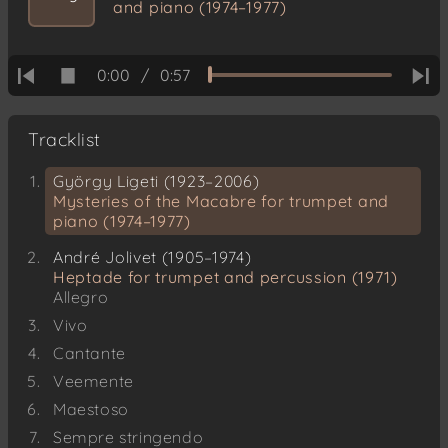
and piano (1974–1977)
0:00
/
0:57
Tracklist
György Ligeti (1923–2006)
Mysteries of the Macabre for trumpet and
piano (1974–1977)
André Jolivet (1905–1974)
Heptade for trumpet and percussion (1971)
Allegro
Vivo
Cantante
Veemente
Maestoso
Sempre stringendo