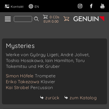
Kontakt
EN
0 CDs
EUR 0.00
Mysteries
Werke von György Ligeti, André Jolivet,
Toshio Hosokawa, Iain Hamilton, Toru
Takemitsu und HK Gruber
Simon Höfele
Trompete
Eriko Takezawa
Klavier
Kai Strobel
Percussion
zurück
zum Katalog