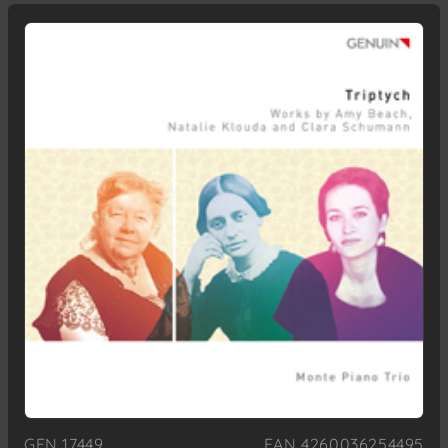
GEN 17449
EAN 4260036254495