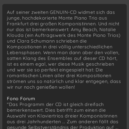
Allegro moderato
Auf seiner zweiten GENUIN-CD widmet sich das
Scherzo. Tempo di Menuetto
junge, hochdekorierte Monte Piano Trio aus
Andante
Frankfurt drei großen Komponistinnen. Und nicht
Allegretto
nur das ist bemerkenswert: Amy Beach, Natalie
Klouda (ein Auftragswerk des Monte Piano Trios)
und Clara Schumann schrieben die
Kompositionen in drei völlig unterschiedlichen
Lebensphasen. Wenn man dann aber den vollen,
satten Klang des Ensembles auf dieser CD hört,
ist es einem egal, wer diese Musik geschrieben
und wer sie so perfekt eingespielt hat: Die
romantischen Linien aller drei Kompositionen
strömen uns so natürlich und klar entgegen, dass
wir nur noch genießen wollen!
Fono Forum
"Das Programm der CD ist gleich dreifach
bemerkenswert. Dies betrifft zum einen die
Auswahl von Klaviertrios dreier Komponistinnen
aus drei Jahrhunderten ... Zum anderen fällt das
gesunde Selbstverständnis der Produktion auf ...