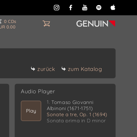
0 CDs
UR 0.00
zurück
zum Katalog
Audio Player
1.
Tomaso Giovanni
Albinoni (1671-1751)
Play
Sonate a tre, Op. 1 (1694)
Sonata prima in D minor