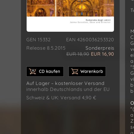
T
M
C
GEN 15332
EAN 4260036253320
G
Release 8.5.2015
Sonderpreis
v
EUR 18,90
EUR 16,90
e
a
"
G
v
Auf Lager – kostenloser Versand
b
innerhalb Deutschlands und der EU
b
Schweiz & UK: Versand 4,90 €
O
"
a
Z
s
a