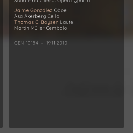
Sonate da chiesa. Opera Quarta
Jaime González
Oboe
Åsa Åkerberg
Cello
Thomas C. Boysen
Laute
Martin Müller
Cembalo
GEN 10184 – 19.11.2010