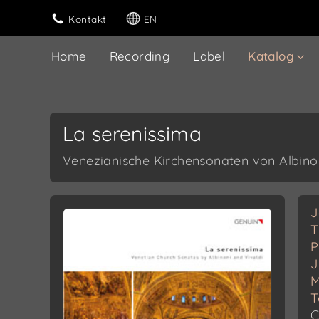
Kontakt
EN
Home
Recording
Label
Katalog
La serenissima
Venezianische Kirchensonaten von Albinon
J
T
P
J
M
T
C