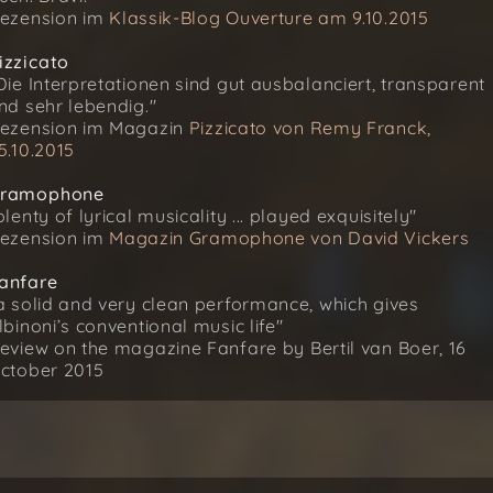
ezension im
Klassik-Blog Ouverture am 9.10.2015
izzicato
Die Interpretationen sind gut ausbalanciert, transparent
nd sehr lebendig."
ezension im Magazin
Pizzicato von Remy Franck,
5.10.2015
ramophone
plenty of lyrical musicality ... played exquisitely"
ezension im
Magazin Gramophone von David Vickers
anfare
a solid and very clean performance, which gives
lbinoni’s conventional music life"
eview on the magazine Fanfare by Bertil van Boer, 16
ctober 2015