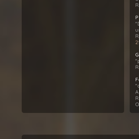
R
P
"
u
R
2
G
"
R
F
"
A
R
O