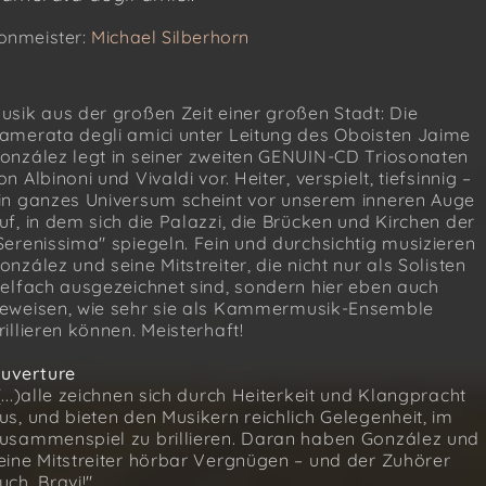
onmeister:
Michael Silberhorn
usik aus der großen Zeit einer großen Stadt: Die
amerata degli amici unter Leitung des Oboisten Jaime
onzález legt in seiner zweiten GENUIN-CD Triosonaten
on Albinoni und Vivaldi vor. Heiter, verspielt, tiefsinnig –
in ganzes Universum scheint vor unserem inneren Auge
uf, in dem sich die Palazzi, die Brücken und Kirchen der
Serenissima" spiegeln. Fein und durchsichtig musizieren
onzález und seine Mitstreiter, die nicht nur als Solisten
ielfach ausgezeichnet sind, sondern hier eben auch
eweisen, wie sehr sie als Kammermusik-Ensemble
rillieren können. Meisterhaft!
uverture
(...)alle zeichnen sich durch Heiterkeit und Klangpracht
us, und bieten den Musikern reichlich Gelegenheit, im
usammenspiel zu brillieren. Daran haben González und
eine Mitstreiter hörbar Vergnügen – und der Zuhörer
uch. Bravi!"