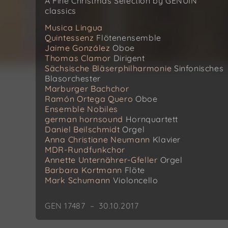
A Fine Christmas Selection by GENUIN
classics
Musica Lingua
Quintessenz
Flötenensemble
Jaime González
Oboe
Thomas Clamor
Dirigent
Sächsische Bläserphilharmonie
Sinfonisches
Blasorchester
Marburger Bachchor
Ramón Ortega Quero
Oboe
Ensemble Nobiles
german hornsound
Hornquartett
Daniel Beilschmidt
Orgel
Anna Christiane Neumann
Klavier
MDR-Rundfunkchor
Annette Unternährer-Gfeller
Orgel
Barbara Kortmann
Flöte
Mark Schumann
Violoncello
GEN 17487 – 30.10.2017