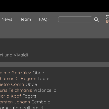
News
Team
FAQ
E
i und Vivaldi
aime González
Oboe
homas C. Boysen
Laute
ietro Corna
Oboe
uris Teichmanis
Violoncello
ario Kopf
Fagott
orsten Johann
Cembalo
amerata degli amici: