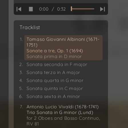
0:00
/
0:32
Tracklist
Tomaso Giovanni Albinoni (1671-
1751)
Sonate a tre, Op. 1 (1694)
Sonata prima in D minor
Sonata seconda in F major
Sonata terza in A major
Sonata quarta in G minor
Sonata quinta in C major
Sonata sexta in A minor
Antonio Lucio Vivaldi (1678-1741)
Trio Sonata in G minor (Lund)
for 2 Oboes and Basso Continuo,
RV 81