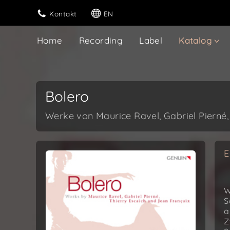
Kontakt
EN
Home
Recording
Label
Katalog
Bolero
Werke von Maurice Ravel, Gabriel Pierné,
E
W
S
a
Z