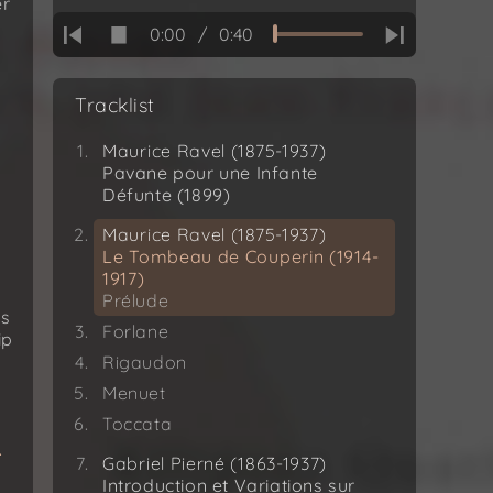
er
0:00
/
0:40
Tracklist
Maurice Ravel (1875-1937)
Pavane pour une Infante
Défunte (1899)
Maurice Ravel (1875-1937)
Le Tombeau de Couperin (1914-
1917)
Prélude
is
Forlane
ip
Rigaudon
Menuet
Toccata
.
Gabriel Pierné (1863-1937)
Introduction et Variations sur