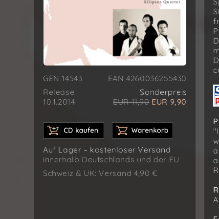
S
S
f
P
D
m
D
c
GEN 14543
EAN 4260036255430
Release
Sonderpreis
10.1.2014
EUR 11,90
EUR 9,90
P
"
w
Auf Lager – kostenloser Versand
a
innerhalb Deutschlands und der EU
a
R
Schweiz & UK: Versand 4,90 €
R
A