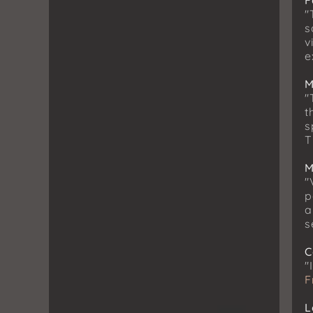
F
"
s
v
e
M
"
t
s
T
M
"
p
a
s
C
"
F
L