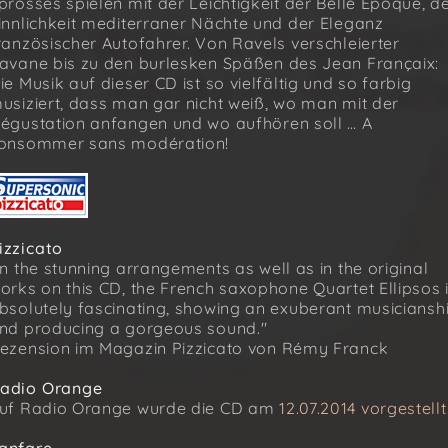
prosses spielen mit der Leichtigkeit der Belle Epoque, d
innlichkeit mediterraner Nächte und der Eleganz
ranzösischer Autofahrer. Von Ravels verschleierter
avane bis zu den burlesken Späßen des Jean Françaix:
ie Musik auf dieser CD ist so vielfältig und so farbig
usiziert, dass man gar nicht weiß, wo man mit der
égustation anfangen und wo aufhören soll … A
onsommer sans modération!
izzicato
In the stunning arrangements as well as in the original
orks on this CD, the French saxophone Quartet Ellipsos 
bsolutely fascinating, showing an exuberant musiciansh
nd producing a gorgeous sound."
ezension im Magazin Pizzicato von Rémy Franck
adio Orange
uf Radio Orange wurde die CD am
12.07.2014 vorgestellt