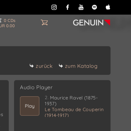
0 CDs
UR 0.00
zurück
zum Katalog
Audio Player
2.
Maurice Ravel (1875-
1937)
Play
Le Tombeau de Couperin
es
(1914-1917)
Prélude
-