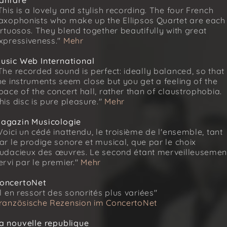
anfare
This is a lovely and stylish recording. The four French
axophonists who make up the Ellipsos Quartet are each
irtuosos. They blend together beautifully with great
xpressiveness."
Mehr
usic Web International
The recorded sound is perfect: ideally balanced, so that
he instruments seem close but you get a feeling of the
pace of the concert hall, rather than of claustrophobia.
his disc is pure pleasure."
Mehr
agazin Musicologie
Voici un cédé inattendu, le troisième de l'ensemble, tant
ar le prodige sonore et musical, que par le choix
udacieux des œuvres. Le second étant merveilleusemen
ervi par le premier."
Mehr
oncertoNet
Il en ressort des sonorités plus variées"
ranzösische Rezension im ConcertoNet
a nouvelle republique