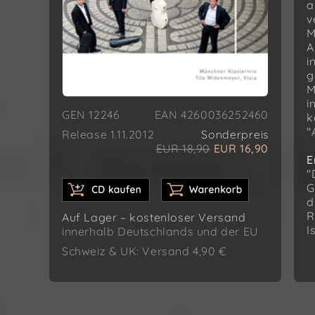
a
v
M
A
i
g
M
i
GEN 12246
EAN 4260036252460
k
"
Release 1.11.2012
Sonderpreis
EUR 18,90
EUR 16,90
E
"
G
d
R
Auf Lager – kostenloser Versand
I
innerhalb Deutschlands und der EU
Schweiz & UK: Versand 4,90 €