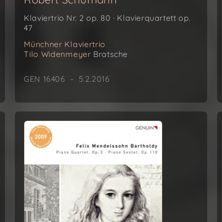
Klaviertrio Nr. 2 op. 80 · Klavierquartett op.
47
Münchner Klaviertrio
Tilo Widenmeyer
Bratsche
GEN 16406 – 5.2.2016