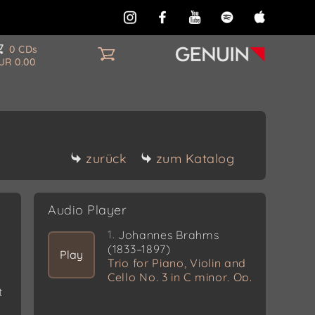
0 CDs
UR 0.00
zurück
zum Katalog
Audio Player
1.
Johannes Brahms
(1833–1897)
Play
Trio for Piano, Violin and
Cello No. 3 in C minor, Op.
101
t