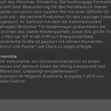
uch das Münchner Klaviertrio. Die hochrangige Formati
erleiht ihrer Bewunderung für den Norddeutsch-Wiener
eister nun schon zum zweiten Mal mit einer GENUIN-CD
usdruck - die sechste Produktion für das Leipziger Labe
nsgesamt: Im Verbund mit dem als Kammermusiker
efragten Bratscher Tilo Widenmeyer präsentieren die
ünchner das zweite Klavierquartett, sowie das große Tr
n c-Moll op. 101. Kraft trifft auf Klangsinnlichkeit,
onzertante Größe ist gepaart mit intimen Momenten.
Anmut und Poesie", wie Clara zu sagen pflegte...
nsemble
Die Instrumente verschmelzen meisterlich zu einem
anzen und dennoch bleibt der Klang transparent und
ifferenziert. Unbedingt empfehlenswert."
ezension im Magazin Ensemble, Ausgabe 1-2013 von
sabel Fedrizzi