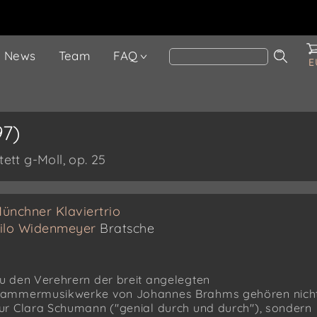
News
Team
FAQ
E
7)
tett g-Moll, op. 25
ünchner Klaviertrio
ilo Widenmeyer
Bratsche
u den Verehrern der breit angelegten
ammermusikwerke von Johannes Brahms gehören nich
ur Clara Schumann ("genial durch und durch"), sondern