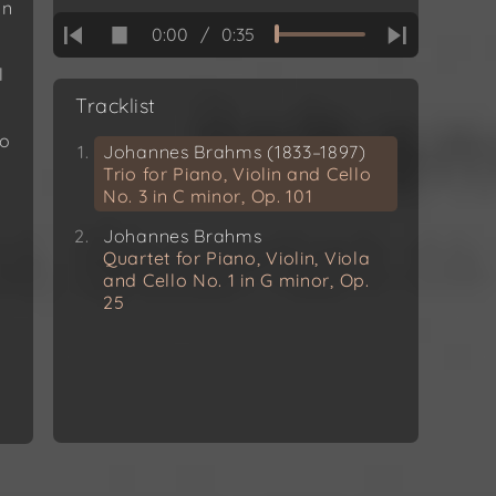
on
0:00
/
0:35
l
Tracklist
io
Johannes Brahms (1833–1897)
Trio for Piano, Violin and Cello
No. 3 in C minor, Op. 101
Johannes Brahms
Quartet for Piano, Violin, Viola
and Cello No. 1 in G minor, Op.
25