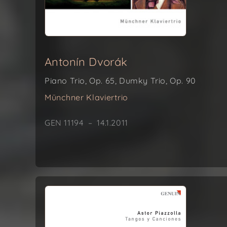
Antonín Dvorák
Piano Trio, Op. 65, Dumky Trio, Op. 90
Münchner Klaviertrio
GEN 11194 – 14.1.2011