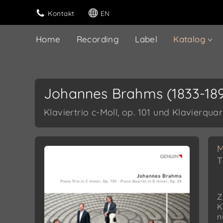
Kontakt
EN
Home
Recording
Label
Katalog
Johannes Brahms (1833-189
Klaviertrio c-Moll, op. 101 und Klavierquar
M
T
Z
K
n