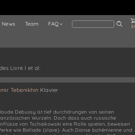
News
Team
FAQ
E
s Livre I et al.
mir Tebenikhin
Klavier
laude Debussy ist tief durchdrungen von seinen
ranzösischen Wurzeln. Doch dass auch russische
inflüsse von Tschaikowski eine Rolle spielen, beweisen
erke wie Ballade (slave). Auch Danse bohémienne und