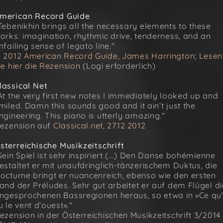
merican Record Guide
Tebenikhin brings all the necessary elements to these
orks: imagination, rhythmic drive, tenderness, and an
nfailing sense of legato line."
 2012 American Record Guide, James Harrington; Lesen
ie hier die Rezension
(Logi erforderlich)
lassical Net
At the very first new notes I immediately looked up and
miled. Damn this sounds good and it ain’t just the
ngineering. This piano is utterly amazing."
ezension auf
Classical.net, 27.12.2012
sterreichische Musikzeitschrift
Sein Spiel ist sehr inspiriert (...) Den Danse bohémienne
estaltet er mit unaufdringlich-tänzerischem Duktus, die
octurne bringt er nuancenreich, ebenso wie den ersten
and der Préludes. Sehr gut arbeitet er auf dem Flügel di
ngesprochenen Bassregionen heraus, so etwa in »Ce qu
u le vent d’ouest«."
ezension in der Österreichischen Musikzeitschrift 3/2014