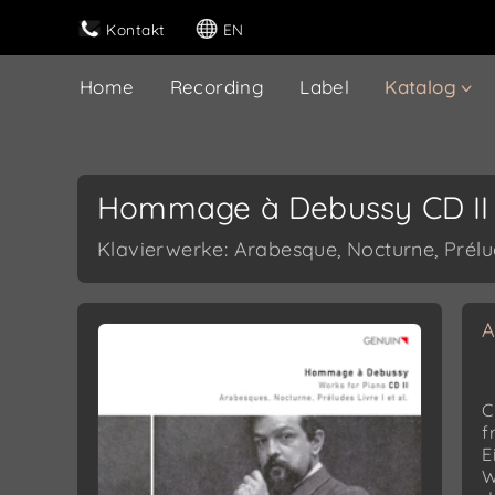
Kontakt
EN
Home
Recording
Label
Katalog
Hommage à Debussy CD II
Klavierwerke: Arabesque, Nocturne, Prélude
A
C
f
E
W