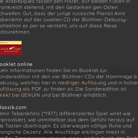
ie Arabesques lassen den Hörer, auf beiden Füßen in
rankreich stehend, mit den Gedanken gen Osten
chweifen. Gut, dass der junge russische Pianist Amir
ebenikhin auf der zweiten CD der Blüthner-Debussy-
ollektion es per se versteht, uns auf diese Reise
itzunehmen.
ooklet online
ehr Informationen finden Sie im Booklet zur
onderedition mit den vier Blüthner-CDs der Hommage à
ebussy, welches hier in
niedriger Auflösung
und in
hohe
uflösung
als PDF zu finden ist. Die Sonderedition ist
irekt bei GENUIN
und bei Blüthner erhältlich.
lassik.com
Amir Tebenikhins (*1977) differenziertes Spiel wirkt wie
mprovisiert, wie unmittelbar aus dem Gefühl heraus auf
ie Tasten übertragen. Es überwiegen völlige Ruhe und
langliche Dezenz. Alle Anschläge erklingen meist in