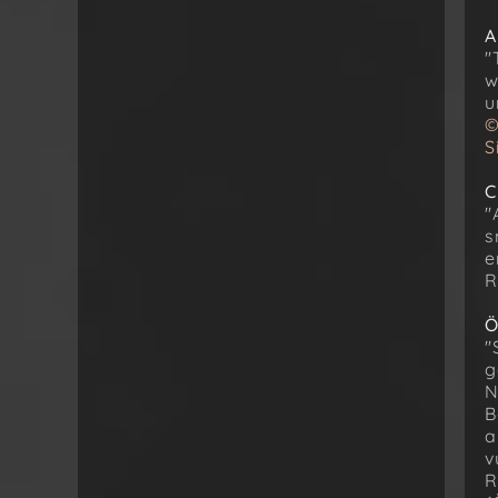
A
"
w
u
©
S
C
"
s
e
R
Ö
"
g
N
B
a
v
R