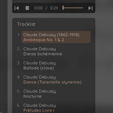
0:00
/
0:29
Tracklist
Claude Debussy (1862–1918)
Arabesque No. 1 & 2
Claude Debussy
Danse bohémienne
Claude Debussy
r
Ballade (slave)
Claude Debussy
Danse (Tanentelle styrienne)
Claude Debussy
Nocturne
Claude Debussy
Préludes Livre I