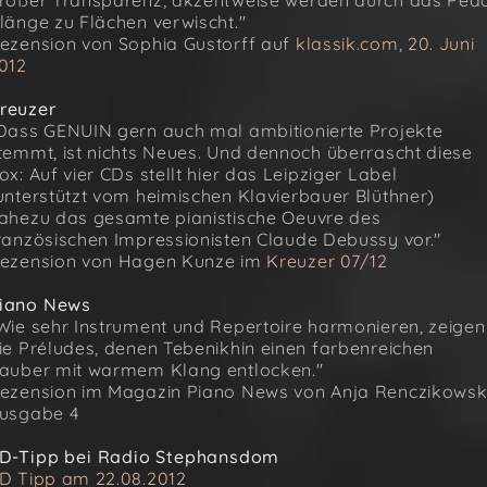
roßer Transparenz; akzentweise werden durch das Ped
länge zu Flächen verwischt."
ezension von Sophia Gustorff auf
klassik.com, 20. Juni
012
reuzer
Dass GENUIN gern auch mal ambitionierte Projekte
temmt, ist nichts Neues. Und dennoch überrascht diese
ox: Auf vier CDs stellt hier das Leipziger Label
unterstützt vom heimischen Klavierbauer Blüthner)
ahezu das gesamte pianistische Oeuvre des
ranzösischen Impressionisten Claude Debussy vor."
ezension von Hagen Kunze im
Kreuzer 07/12
iano News
Wie sehr Instrument und Repertoire harmonieren, zeigen
ie Préludes, denen Tebenikhin einen farbenreichen
auber mit warmem Klang entlocken."
ezension im Magazin Piano News von Anja Renczikowski
usgabe 4
D-Tipp bei Radio Stephansdom
D Tipp am 22.08.2012