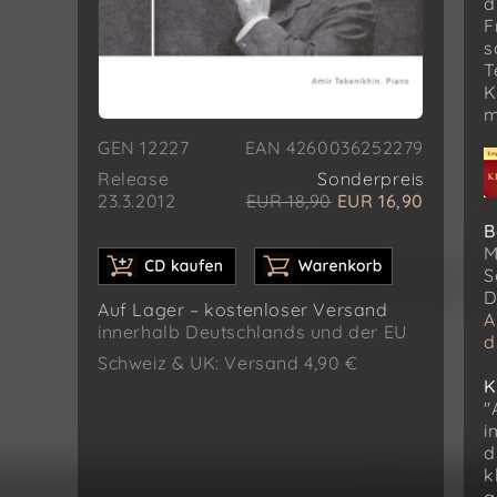
d
F
s
T
K
m
GEN 12227
EAN 4260036252279
Release
Sonderpreis
23.3.2012
EUR 18,90
EUR 16,90
B
M
S
D
Auf Lager – kostenloser Versand
A
innerhalb Deutschlands und der EU
d
Schweiz & UK: Versand 4,90 €
K
"
i
d
k