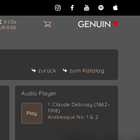
0 CDs
UR 0.00
zurück
zum Katalog
Audio Player
1.
Claude Debussy (1862–
1918)
Play
Arabesque No. 1 & 2