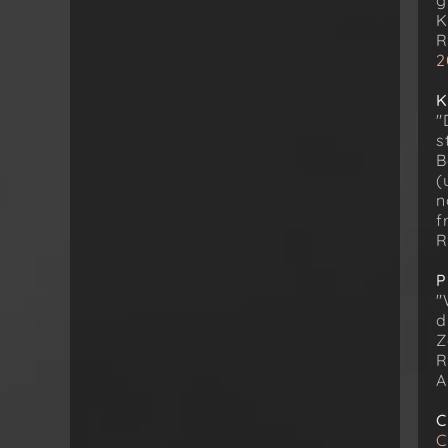
g
K
R
2
K
"
s
B
(
n
f
R
P
"
d
Z
R
A
C
C