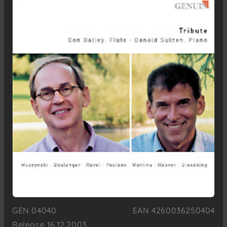
GEN 04040
EAN 4260036250404
Release 16.12.2003