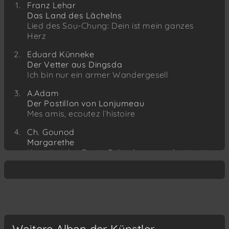
Franz Lehar
Das Land des Lächelns
Lied des Sou-Chung: Dein ist mein ganzes
Herz
Eduard Künneke
Der Vetter aus Dingsda
Ich bin nur ein armer Wandergesell
A.Adam
Der Postillon von Lonjumeau
Mes amis, ecoutez l`histoire
Ch. Gounod
Margarethe
Kavatine des Faust: Salut,demeure chaste et
pure
E. Toselli
Serenata
Come un sogno d`or
R. Leoncavallo
Weitere Alben der Künstler