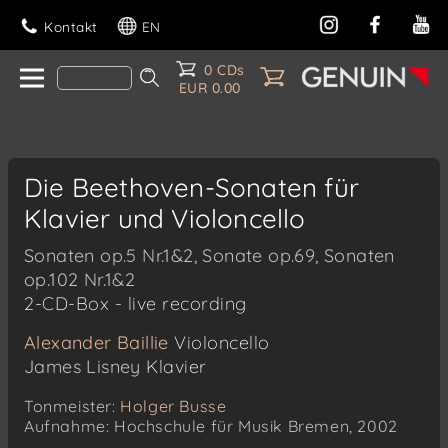
Kontakt
EN
0 CDs
EUR 0.00
Die Beethoven-Sonaten für
Klavier und Violoncello
Sonaten op.5 Nr.1&2, Sonate op.69, Sonaten
op.102 Nr.1&2
2-CD-Box - live recording
Alexander Baillie
Violoncello
James Lisney
Klavier
Tonmeister:
Holger Busse
Aufnahme: Hochschule für Musik Bremen, 2002